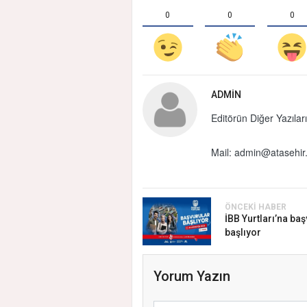
0
0
0
ADMIN
Editörün Diğer Yazıları
Mail:
admin@atasehir.
ÖNCEKI HABER
İBB Yurtları’na ba
başlıyor
Yorum Yazın