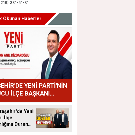
k Okunan Haberler
EHİR'DE YENİ PARTİ'NİN
CU İLÇE BAŞKANI
AN ANIL DİZDAROĞLU
U
aşehir'de Yeni
 İlçe
lığına Duran
tandı