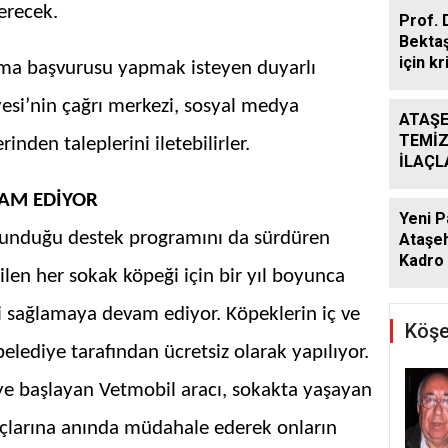
erecek.
Prof. 
Bekta
için kr
tırma başvurusu yapmak isteyen duyarlı
yesi’nin çağrı merkezi, sosyal medya
ATAŞE
TEMİZ
inden taleplerini iletebilirler.
İLAÇ
ÇALIŞ
VAM EDİYOR
ARALI
Yeni P
sunduğu destek programını da sürdüren
Ataşeh
Kadro 
ilen her sokak köpeği için bir yıl boyunca
i sağlamaya devam ediyor. Köpeklerin iç ve
Köşe
elediye tarafından ücretsiz olarak yapılıyor.
ye başlayan Vetmobil aracı, sokakta yaşayan
yaçlarına anında müdahale ederek onların