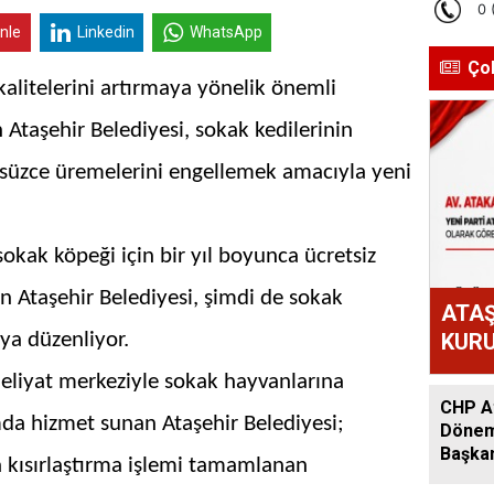
inle
Linkedin
WhatsApp
Ço
alitelerini artırmaya yönelik önemli
taşehir Belediyesi, sokak kedilerinin
lsüzce üremelerini engellemek amacıyla yeni
okak köpeği için bir yıl boyunca ücretsiz
n Ataşehir Belediyesi, şimdi de sokak
ATAŞ
nya düzenliyor.
KURU
ATAK
liyat merkeziyle sokak hayvanlarına
OLD
CHP At
mda hizmet sunan Ataşehir Belediyesi;
Dönem:
Başkan
 kısırlaştırma işlemi tamamlanan
Acar A