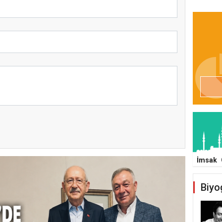
İmsak
Biyo