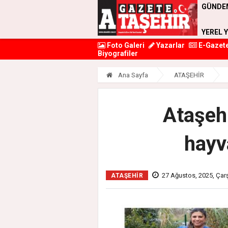
GÜNDE
YEREL 
Foto Galeri
Yazarlar
E-Gazet
Biyografiler
Ana Sayfa
ATAŞEHİR
Ataşehi
hayv
27 Ağustos, 2025, Ça
ATAŞEHİR