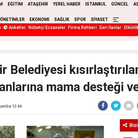
M
EĞİTİM
ATAŞEHİR
YEREL HABER
İSTANBUL
GÜNCEL
A
YÖNETİMLER
EKONOMİ
SAĞLIK
SPOR
SİYASET
e
Anketler
Nöbetçi Eczaneler
Firma Rehberi
Seri İlanlar
Etkinli
r Belediyesi kısırlaştırıl
anlarına mama desteği ve
rşamba 12:44
Biz