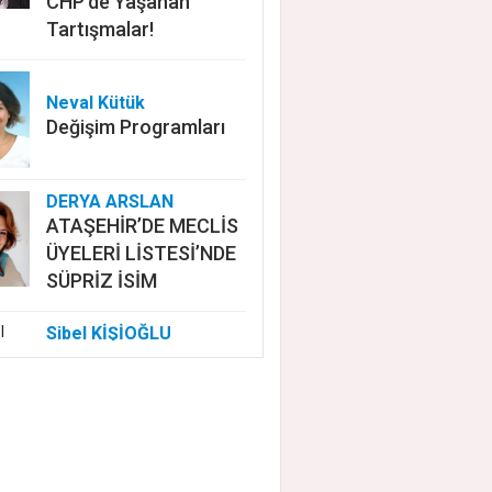
CHP'de Yaşanan
Tartışmalar!
Neval Kütük
Değişim Programları
DERYA ARSLAN
ATAŞEHİR’DE MECLİS
ÜYELERİ LİSTESİ’NDE
SÜPRİZ İSİM
Sibel KİŞİOĞLU
EUROVISION'DA
NELER OLUYOR?