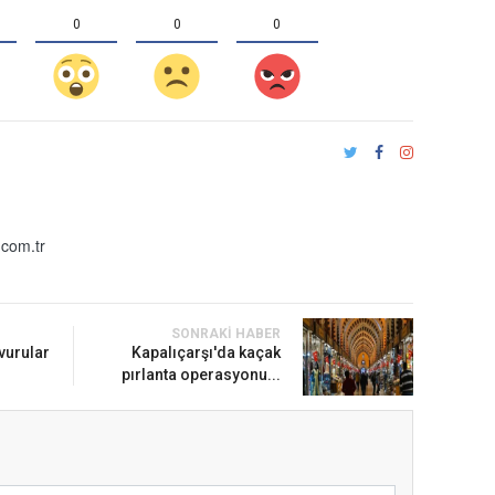
0
0
0
com.tr
SONRAKI HABER
şvurular
Kapalıçarşı'da kaçak
pırlanta operasyonu...