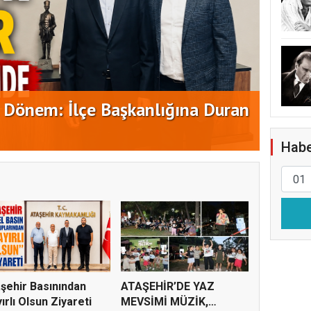
EKİPL
ATAŞ
de Kurucu Kadro Belli Oldu
ÇALI
Habe
şehir Basınından
ATAŞEHİR’DE YAZ
ırlı Olsun Ziyareti
MEVSİMİ MÜZİK,