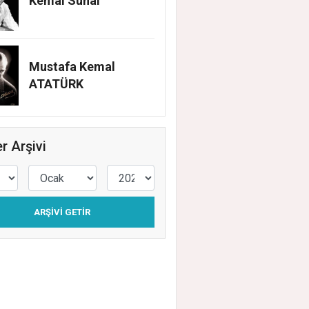
Kemal Sunal
Mustafa Kemal
ER SAHADA ATAŞEHİR HERGÜN BAKIMDA
ATATÜRK
EHİR'DE TEMİZLİK, BAKIM VE İLAÇLAMA
ŞMALARI ARALIKSIZ SÜRÜYOR
r Arşivi
ARŞIVI GETIR