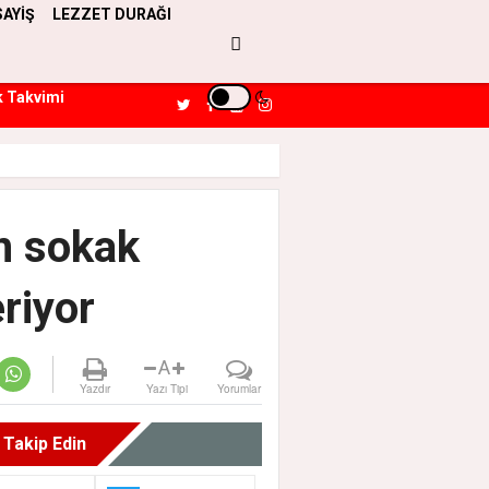
SAYİŞ
LEZZET DURAĞI
k Takvimi
an sokak
riyor
A
Yazdır
Yazı Tipi
Yorumlar
i Takip Edin