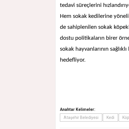
tedavi süreçlerini hızlandırıy
Hem sokak kedilerine yönel
de sahiplenilen sokak köpekl
dostu politikaların birer ö
sokak hayvanlarının sağlıklı
hedefliyor.
Anahtar Kelimeler:
Ataşehir Belediyesi
Kedi
Kö