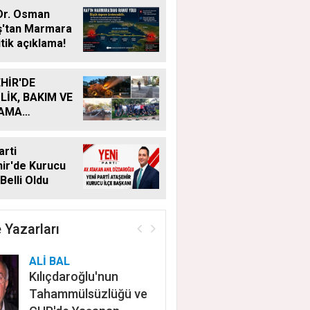
Dr. Osman
ş'tan Marmara
itik açıklama!
HİR'DE
LİK, BAKIM VE
LAMA
MALARI
KSIZ SÜRÜYOR
arti
ir'de Kurucu
Belli Oldu
 Yazarları
ALİ BAL
Kılıçdaroğlu'nun
Tahammülsüzlüğü ve