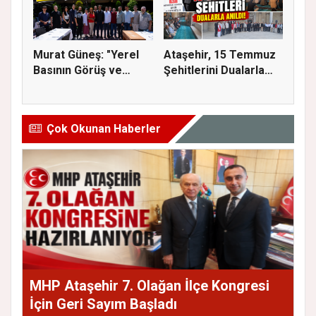
Murat Güneş: "Yerel
Ataşehir, 15 Temmuz
Basının Görüş ve
Şehitlerini Dualarla
Eleştiri...
Andı...
Çok Okunan Haberler
MHP Ataşehir 7. Olağan İlçe Kongresi
İçin Geri Sayım Başladı