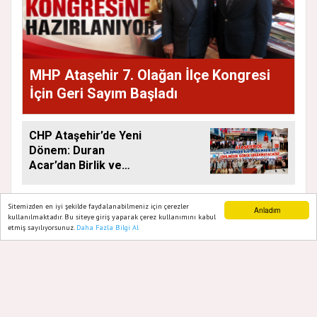
MHP Ataşehir 7. Olağan İlçe Kongresi
İçin Geri Sayım Başladı
CHP Ataşehir’de Yeni
Dönem: Duran
Acar’dan Birlik ve
Saha Mesajı
Sitemizden en iyi şekilde faydalanabilmeniz için çerezler
Anladım
kullanılmaktadır. Bu siteye giriş yaparak çerez kullanımını kabul
etmiş sayılıyorsunuz.
Daha Fazla Bilgi Al
Ana Sayfa
Web TV
Foto Galeri
Yazarlar
GAZETE ATAŞEHIR 2020
Yazılım |
Onemsoft
Künye
Gizlilik Politikası
Hakkımızda
Sitene Ekle
İletişim