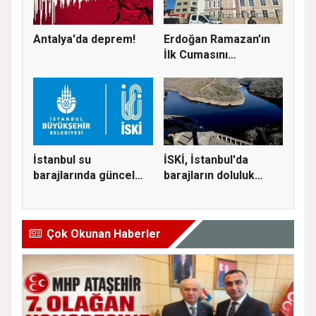
Antalya'da deprem!
Erdoğan Ramazan’ın
İlk Cumasını
Ataşehir’de K...
İstanbul su
İSKİ, İstanbul'da
barajlarında güncel
barajların doluluk
doluluk oranı...
oranını...
Çok Okunan Haberler