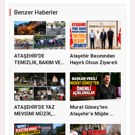
Benzer Haberler
ATAŞEHİR'DE
Ataşehir Basınından
TEMİZLİK, BAKIM VE
Hayırlı Olsun Ziyareti
İLAÇLAMA ÇALIŞ...
ATAŞEHİR’DE YAZ
Murat Güneş'ten
MEVSİMİ MÜZİK,
Ataşehir'e Müjde:
SİNEMA VE ŞENL...
İmar Planla...