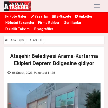
Foto Galeri
Yazarlar
E-Gazete
Anketler
Nöbetçi Eczaneler
Firma Rehberi
Seri İlanlar
Etkinlik Takvimi
Biyografiler
Ana Sayfa
ATAŞEHİR
Ataşehir Belediyesi Arama-Kurtarma
Ekipleri Deprem Bölgesine gidiyor
06 Şubat, 2023, Pazartesi 11:28