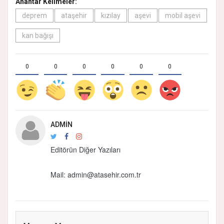
Anahtar Kelimeler:
deprem
ataşehir
kızılay
aşevi
mobil aşevi
kan bağışı
0
0
0
0
0
0
ADMIN
Editörün Diğer Yazıları
Mail: admin@atasehir.com.tr