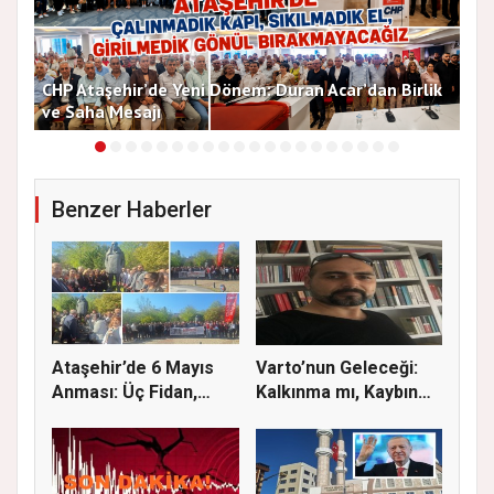
CHP Ataşehir’de Yeni Dönem: Duran Acar’dan Birlik
MHP
ve Saha Mesajı
Say
Benzer Haberler
Ataşehir’de 6 Mayıs
Varto’nun Geleceği:
Anması: Üç Fidan,
Kalkınma mı, Kaybın
Deniz G...
Başla...