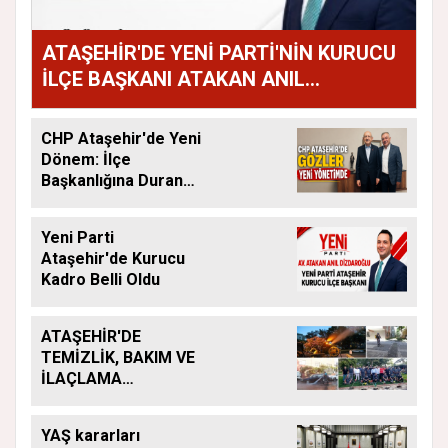
ATAŞEHİR'DE YENİ PARTİ'NİN KURUCU
İLÇE BAŞKANI ATAKAN ANIL
DİZDAROĞLU OLDU
CHP Ataşehir'de Yeni
Dönem: İlçe
Başkanlığına Duran
Acar Atandı
Yeni Parti
Ataşehir'de Kurucu
Kadro Belli Oldu
ATAŞEHİR'DE
TEMİZLİK, BAKIM VE
İLAÇLAMA
ÇALIŞMALARI
ARALIKSIZ SÜRÜYOR
YAŞ kararları