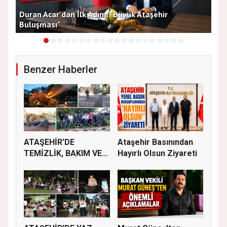
Duran Acar'dan İlk Adım: "Büyük Ataşehir
AT
Buluşması"
DE
Benzer Haberler
ATAŞEHİR'DE
Ataşehir Basınından
TEMİZLİK, BAKIM VE
Hayırlı Olsun Ziyareti
İLAÇLAMA ÇALIŞ...