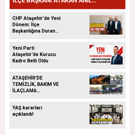
İLÇE BAŞKANI ATAKAN ANIL
DİZDAROĞLU OLDU
CHP Ataşehir'de Yeni
Dönem: İlçe
Başkanlığına Duran
Acar Atandı
Yeni Parti
Ataşehir'de Kurucu
Kadro Belli Oldu
ATAŞEHİR'DE
TEMİZLİK, BAKIM VE
İLAÇLAMA
ÇALIŞMALARI
ARALIKSIZ SÜRÜYOR
YAŞ kararları
açıklandı!