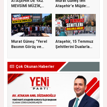
ATAŞEHİR’DE YAZ
Murat Güneş'ten
MEVSİMİ MÜZİK,
Ataşehir'e Müjde:
SİNEMA VE ŞENL...
İmar Planla...
Murat Güneş: "Yerel
Ataşehir, 15 Temmuz
Basının Görüş ve
Şehitlerini Dualarla
Eleştiri...
Andı...
Çok Okunan Haberler