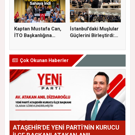
Kaptan Mustafa Can,
İstanbul’daki Muşlular
İTO Başkanlığına
Güçlerini Birleştirdi:...
Adaylığı...
Çok Okunan Haberler
ATAŞEHİR'DE YENİ PARTİ'NİN KURUCU