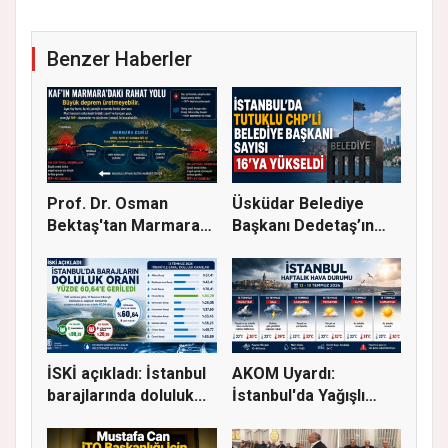
Benzer Haberler
Prof. Dr. Osman
Üsküdar Belediye
Bektaş'tan Marmara
Başkanı Dedetaş’ın
için kriti...
Tutuklanm...
İSKİ açıkladı: İstanbul
AKOM Uyardı:
barajlarında doluluk...
İstanbul'da Yağışlı
Hava Geri Dö...