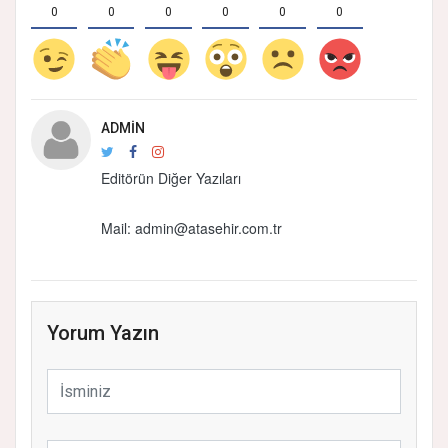
0
0
0
0
0
0
ADMIN
Editörün Diğer Yazıları
Mail:
admin@atasehir.com.tr
Yorum Yazın