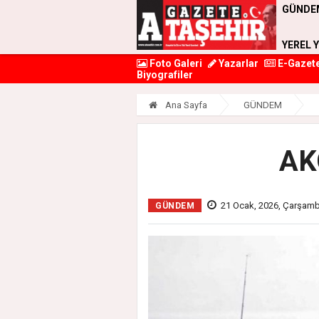
GÜNDE
YEREL 
Foto Galeri
Yazarlar
E-Gazet
Biyografiler
Ana Sayfa
GÜNDEM
AKO
21 Ocak, 2026, Çarşamb
GÜNDEM