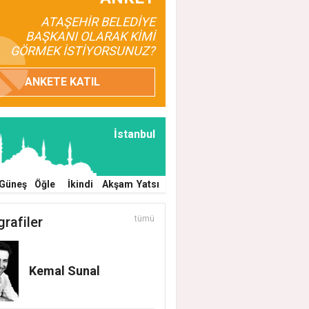
EĞİ YENİ DÖNEMDE DE SÜRÜYOR
ATAŞEHİR BELEDİYE
BAŞKANI OLARAK KİMİ
GÖRMEK İSTİYORSUNUZ?
ANKETE KATIL
İstanbul
Güneş
Öğle
İkindi
Akşam
Yatsı
grafiler
tümü
Kemal Sunal