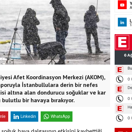
A
L
T
diyesi Afet Koordinasyon Merkezi (AKOM),
aporuyla İstanbullulara derin bir nefes
tkisi altına alan dondurucu soğuklar ve kar
lı bulutlu bir havaya bırakıyor.
inle
Linkedin
WhatsApp
oğuk hava dalgasının etkisini kaybettiği,