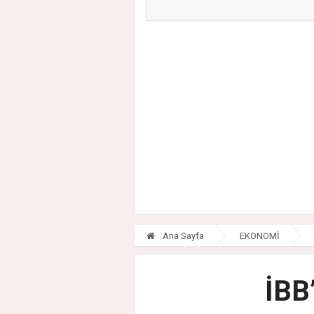
S...
A...
Ana Sayfa
EKONOMİ
İBB