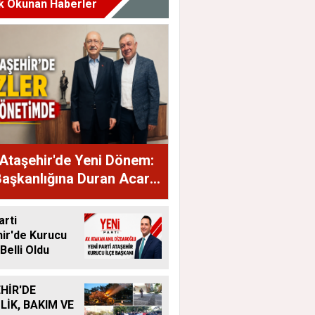
k Okunan Haberler
Ataşehir'de Yeni Dönem:
Başkanlığına Duran Acar
dı
arti
ir'de Kurucu
Belli Oldu
HİR'DE
LİK, BAKIM VE