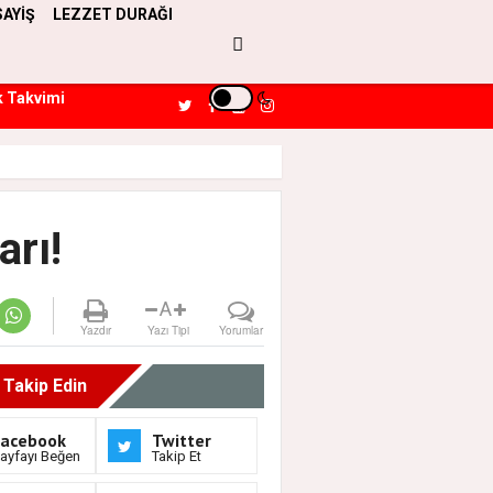
SAYİŞ
LEZZET DURAĞI
k Takvimi
arı!
A
Yazdır
Yazı Tipi
Yorumlar
i Takip Edin
Facebook
Twitter
ayfayı Beğen
Takip Et