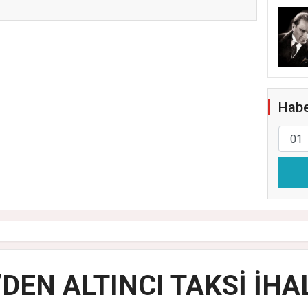
Müdürlüğü He...
Habe
’DEN ALTINCI TAKSİ İHA