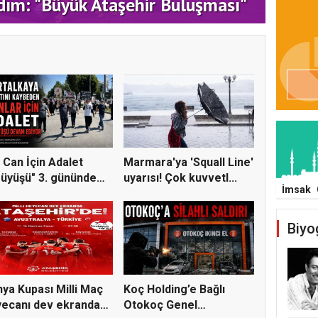
dım: "Büyük Ataşehir Buluşması"
DEST
 Can İçin Adalet
Marmara'ya 'Squall Line'
üyüşü" 3. gününde
uyarısı! Çok kuvvetl...
İmsak
e...
Biyo
ya Kupası Milli Maç
Koç Holding’e Bağlı
ecanı dev ekranda
Otokoç Genel