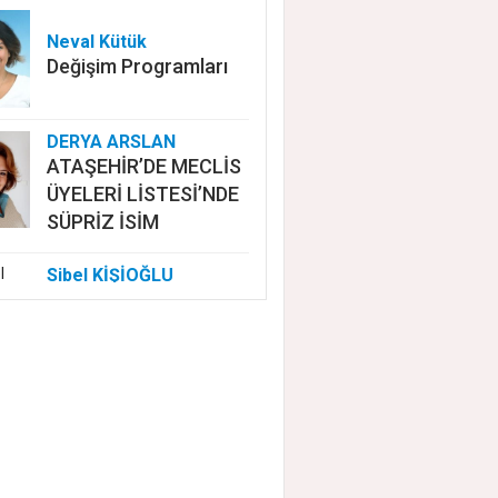
Neval Kütük
Değişim Programları
DERYA ARSLAN
ATAŞEHİR’DE MECLİS
ÜYELERİ LİSTESİ’NDE
SÜPRİZ İSİM
Sibel KİŞİOĞLU
EUROVISION'DA
NELER OLUYOR?