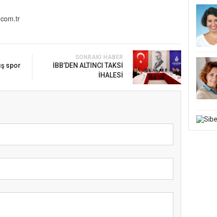
com.tr
SONRAKI HABER
ış spor
İBB’DEN ALTINCI TAKSİ
İHALESİ