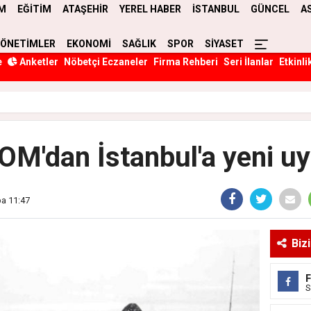
M
EĞİTİM
ATAŞEHİR
YEREL HABER
İSTANBUL
GÜNCEL
A
YÖNETİMLER
EKONOMİ
SAĞLIK
SPOR
SİYASET
e
Anketler
Nöbetçi Eczaneler
Firma Rehberi
Seri İlanlar
Etkinli
M'dan İstanbul'a yeni uy
a 11:47
Biz
S