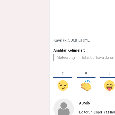
CUMHURİYET
Kaynak:
Anahtar Kelimeler:
Meteoroloji
İstanbul hava duru
0
0
0
ADMIN
Editörün Diğer Yazıları