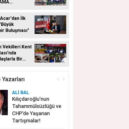
LAMA
MALARI
KSIZ SÜRÜYOR
Acar'dan İlk
"Büyük
ir Buluşması"
 Vekilleri Kent
ası'nda
aşlarla Bir
Geldi
 Yazarları
ALİ BAL
Kılıçdaroğlu'nun
Tahammülsüzlüğü ve
CHP'de Yaşanan
Tartışmalar!