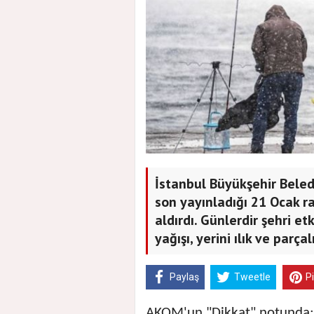
İstanbul Büyükşehir Bele
son yayınladığı 21 Ocak r
aldırdı. Günlerdir şehri e
yağışı, yerini ılık ve parça
Paylaş
Tweetle
P
AKOM'un "Dikkat" notunda; s