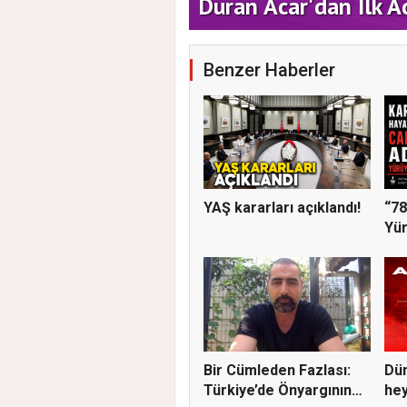
Duran Acar'dan İlk A
Benzer Haberler
YAŞ kararları açıklandı!
“78
Yür
Ger
Bir Cümleden Fazlası:
Dün
Türkiye’de Önyargının
hey