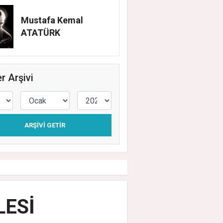
Mustafa Kemal
ATATÜRK
r Arşivi
ARŞIVI GETIR
LESİ