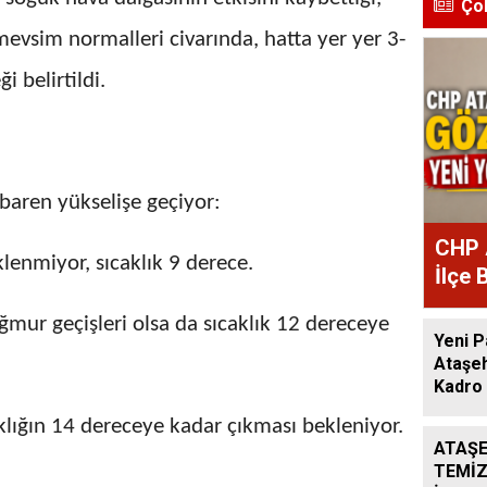
Ço
mevsim normalleri civarında, hatta yer yer 3-
 belirtildi.
aren yükselişe geçiyor:
CHP 
lenmiyor, sıcaklık 9 derece.
İlçe 
Atan
mur geçişleri olsa da sıcaklık 12 dereceye
Yeni P
Ataşeh
Kadro 
klığın 14 dereceye kadar çıkması bekleniyor.
ATAŞE
TEMİZ