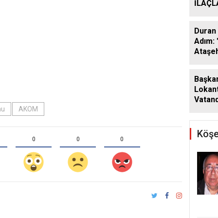
İLAÇ
ÇALIŞ
ARALI
Duran 
Adım: 
Ataşeh
Başkan
Lokant
Vatand
mu
AKOM
Araya 
Köşe
0
0
0