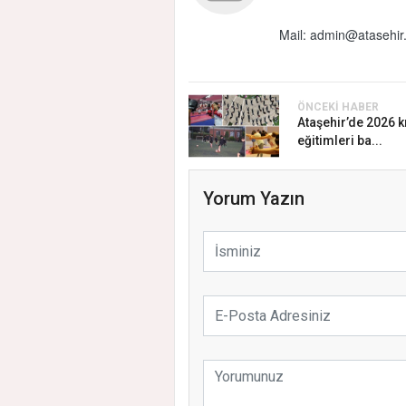
Mail:
admin@atasehir.
ÖNCEKI HABER
Ataşehir’de 2026 k
eğitimleri ba...
Yorum Yazın