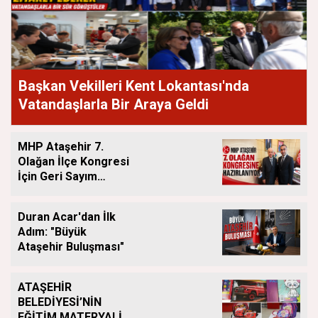
Başkan Vekilleri Kent Lokantası'nda
Vatandaşlarla Bir Araya Geldi
MHP Ataşehir 7.
Olağan İlçe Kongresi
İçin Geri Sayım
Başladı
Duran Acar'dan İlk
Adım: "Büyük
Ataşehir Buluşması"
ATAŞEHİR
BELEDİYESİ’NİN
EĞİTİM MATERYALİ