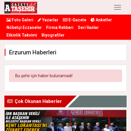
Foto Galeri
Yazarlar
E-Gazete
Anketler
Nöbetçi Eczaneler
Firma Rehberi
Seri İlanlar
Etkinlik Takvimi
Biyografiler
Erzurum Haberleri
Bu şehir için haber bulunamadı!
Çok Okunan Haberler