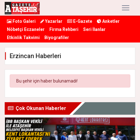
Foto Galeri
Yazarlar
E-Gazete
Anketler
Nöbetçi Eczaneler
Firma Rehberi
Seri İlanlar
Etkinlik Takvimi
Biyografiler
Erzincan Haberleri
Bu şehir için haber bulunamadı!
Çok Okunan Haberler