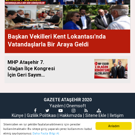
Başkan Vekilleri Kent Lokantası'nda
Vatandaşlarla Bir Araya Geldi
MHP Ataşehir 7.
Olağan İlçe Kongresi
İçin Geri Sayım
Başladı
GAZETE ATAŞEHIR 2020
Yazılım |
Onemsoft
Künye
Gizlilik Politikası
Hakkımızda
Sitene Ekle
İletişim
Sitemizden en iyi şekilde faydalanabilmeniz için çerezler
Anladım
kullanılmaktadır. Bu siteye giriş yaparak çerez kullanımını kabul
etmiş sayılıyorsunuz.
Daha Fazla Bilgi Al
Ana Sayfa
Web TV
Foto Galeri
Yazarlar