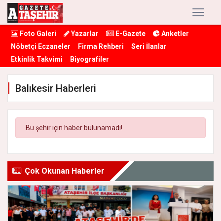
Foto Galeri
Yazarlar
E-Gazete
Anketler
Nöbetçi Eczaneler
Firma Rehberi
Seri İlanlar
Etkinlik Takvimi
Biyografiler
Balıkesir Haberleri
Bu şehir için haber bulunamadı!
Çok Okunan Haberler