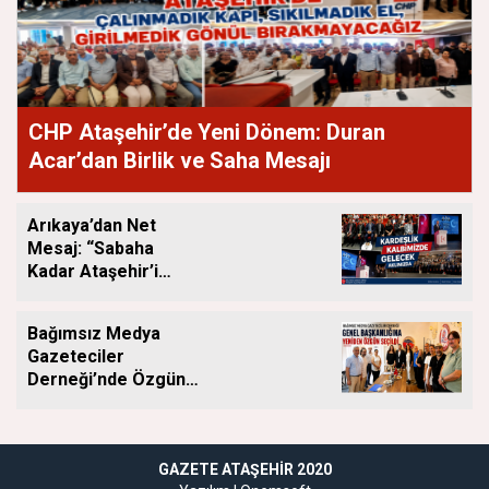
CHP Ataşehir’de Yeni Dönem: Duran
Acar’dan Birlik ve Saha Mesajı
Arıkaya’dan Net
Mesaj: “Sabaha
Kadar Ataşehir’i
Düşüneceğiz”
Bağımsız Medya
Gazeteciler
Derneği’nde Özgün
Yeniden Başkan
GAZETE ATAŞEHIR 2020