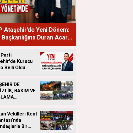
 Ataşehir'de Yeni Dönem:
e Başkanlığına Duran Acar
ndı
 Parti
ehir'de Kurucu
o Belli Oldu
ŞEHİR'DE
İZLİK, BAKIM VE
ÇLAMA
IŞMALARI
LIKSIZ SÜRÜYOR
an Vekilleri Kent
ntası'nda
ndaşlarla Bir
a Geldi