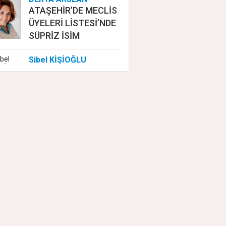
ATAŞEHİR’DE MECLİS
ÜYELERİ LİSTESİ’NDE
SÜPRİZ İSİM
Sibel KİŞİOĞLU
EUROVISION'DA
NELER OLUYOR?