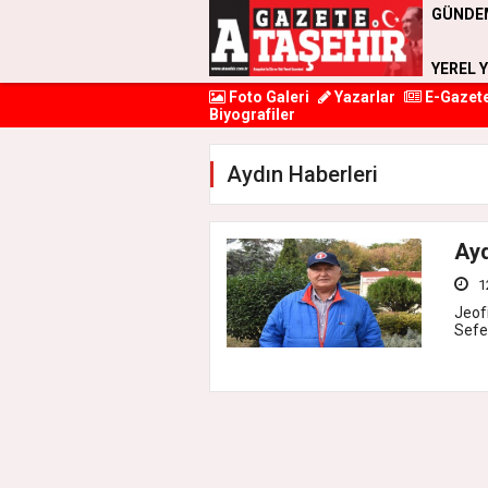
GÜNDE
YEREL 
Foto Galeri
Yazarlar
E-Gazet
Biyografiler
Aydın Haberleri
Ayd
1
Jeof
Sefer