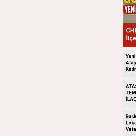
CHP
İlç
Ata
Yeni
Ataş
Kadr
ATA
TEM
İLA
ÇAL
ARA
Başk
Loka
Vata
Aray