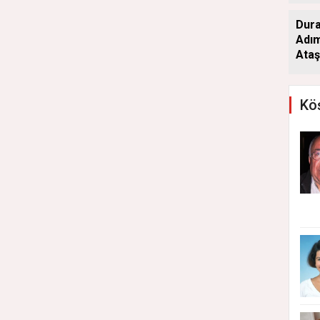
Dura
Adım
Ataş
Köş