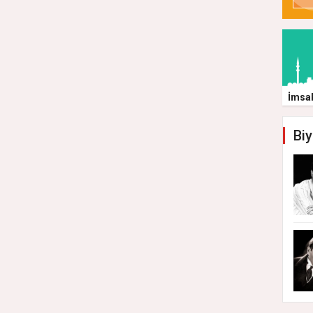
İmsa
Biy