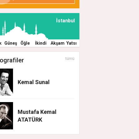
İstanbul
k
Güneş
Öğle
İkindi
Akşam
Yatsı
ografiler
tümü
Kemal Sunal
Mustafa Kemal
ATATÜRK