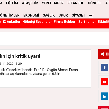
M
EĞİTİM
ATAŞEHİR
YEREL HABER
İSTANBUL
GÜNCEL
A
YÖNETİMLER
EKONOMİ
SAĞLIK
SPOR
SİYASET
e
Anketler
Nöbetçi Eczaneler
Firma Rehberi
Seri İlanlar
Etkinli
B
ın için kritik uyarı!
2-11-2020 13:29
izik Yüksek Mühendisi Prof. Dr. Övgün Ahmet Ercan,
ihisar açıklarında meydana gelen 6,6’lık...