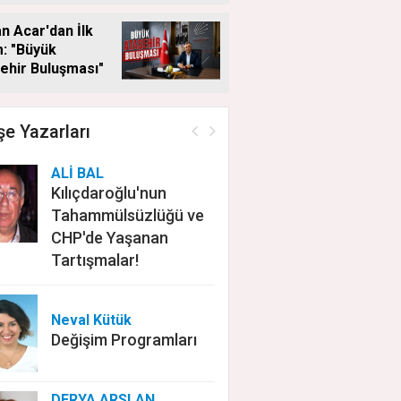
n Acar'dan İlk
: "Büyük
ehir Buluşması"
e Yazarları
ALİ BAL
Kılıçdaroğlu'nun
Tahammülsüzlüğü ve
CHP'de Yaşanan
Tartışmalar!
Neval Kütük
Değişim Programları
DERYA ARSLAN