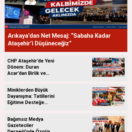
Arıkaya’dan Net Mesaj: “Sabaha Kadar
Ataşehir’i Düşüneceğiz”
CHP Ataşehir’de Yeni
Dönem: Duran
Acar’dan Birlik ve
Saha Mesajı
Miniklerden Büyük
Dayanışma: Tatillerini
Eğitime Desteğe
Dönüştürdüler
Bağımsız Medya
Gazeteciler
Derneği’nde Özgün