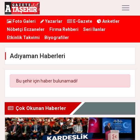
Foto Galeri
Yazarlar
E-Gazete
Anketler
Nöbetçi Eczaneler
Firma Rehberi
Seri İlanlar
Etkinlik Takvimi
Biyografiler
Adıyaman Haberleri
Bu şehir için haber bulunamadı!
Çok Okunan Haberler