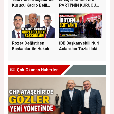
Kurucu Kadro Belli
PARTİ'NİN KURUCU
Old...
İLÇE BAŞKAN...
Rozet Değiştiren
İBB Başkanvekili Nuri
Başkanlar ile Hukuki
Aslan’dan Tuzla’daki
Süreci...
em...
Çok Okunan Haberler