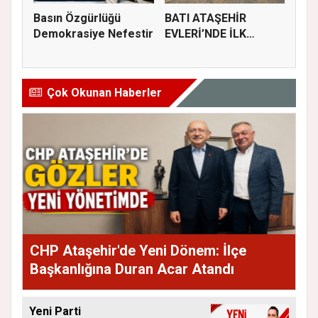
Basın Özgürlüğü
BATI ATAŞEHİR
Demokrasiye Nefestir
EVLERİ’NDE İLK
KAZMA VURULDU
Çok Okunan Haberler
CHP Ataşehir'de Yeni Dönem: İlçe
Başkanlığına Duran Acar Atandı
Yeni Parti