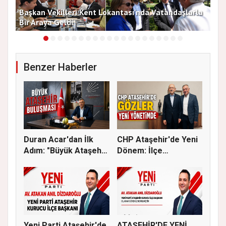
Başkan Vekilleri Kent Lokantası'nda Vatandaşlarla
Dur
Bir Araya Geldi
Bu
Benzer Haberler
Duran Acar'dan İlk
CHP Ataşehir'de Yeni
Adım: "Büyük Ataşehir
Dönem: İlçe
Bulu...
Başkanlığına...
Yeni Parti Ataşehir'de
ATAŞEHİR'DE YENİ