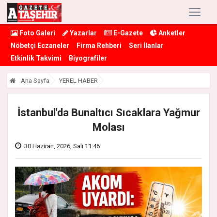
Foto Galeri
Yazarlar
E-Gazete
Anketler
Nöbetçi Eczaneler
Firma Rehberi
Seri İlanlar
Etkinlik Takvimi
Biyografiler
Ana Sayfa
YEREL HABER
İstanbul'da Bunaltıcı Sıcaklara Yağmur
Molası
30 Haziran, 2026, Salı 11:46