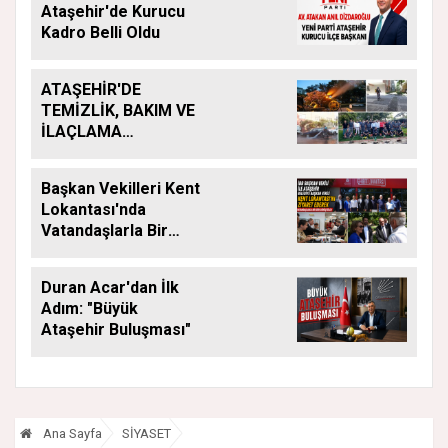
Ataşehir'de Kurucu
Kadro Belli Oldu
ATAŞEHİR'DE
TEMİZLİK, BAKIM VE
İLAÇLAMA
ÇALIŞMALARI
ARALIKSIZ SÜRÜYOR
Başkan Vekilleri Kent
Lokantası'nda
Vatandaşlarla Bir
Araya Geldi
Duran Acar'dan İlk
Adım: "Büyük
Ataşehir Buluşması"
Ana Sayfa
SİYASET