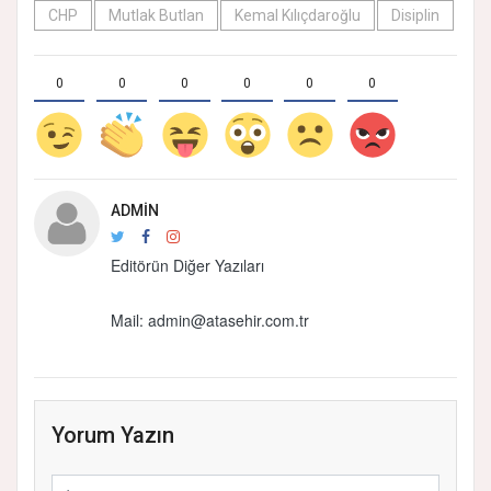
CHP
Mutlak Butlan
Kemal Kılıçdaroğlu
Disiplin
0
0
0
0
0
0
ADMIN
Editörün Diğer Yazıları
Mail: admin@atasehir.com.tr
Yorum Yazın