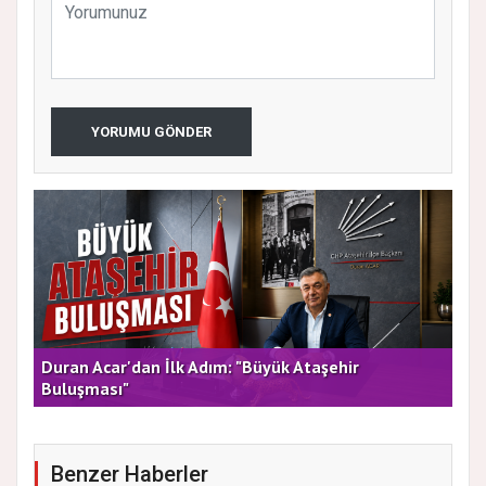
YORUMU GÖNDER
rla
Duran Acar'dan İlk Adım: "Büyük Ataşehir
AT
Buluşması"
DE
Benzer Haberler