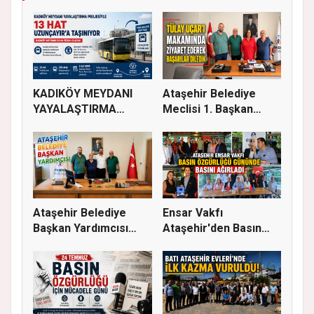
KADIKÖY MEYDANI
Ataşehir Belediye
YAYALAŞTIRMA
Meclisi 1. Başkan
PROJESİYLE 13 HA...
Vekili Tü...
Ataşehir Belediye
Ensar Vakfı
Başkan Yardımcısı
Ataşehir'den Basın
Abubekir...
Buluşması: Eği...