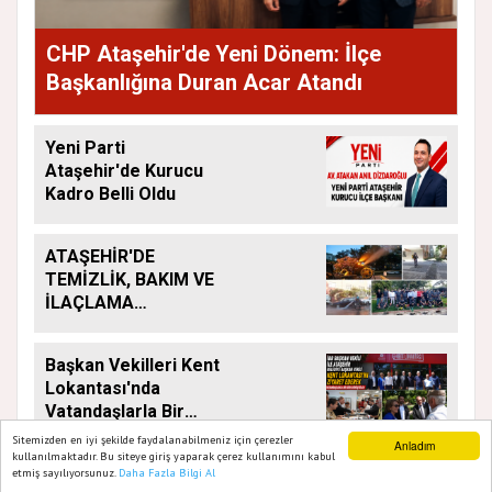
CHP Ataşehir'de Yeni Dönem: İlçe
Başkanlığına Duran Acar Atandı
Yeni Parti
Ataşehir'de Kurucu
Kadro Belli Oldu
ATAŞEHİR'DE
TEMİZLİK, BAKIM VE
İLAÇLAMA
ÇALIŞMALARI
ARALIKSIZ SÜRÜYOR
Başkan Vekilleri Kent
Lokantası'nda
Vatandaşlarla Bir
Araya Geldi
Sitemizden en iyi şekilde faydalanabilmeniz için çerezler
Anladım
kullanılmaktadır. Bu siteye giriş yaparak çerez kullanımını kabul
Duran Acar'dan İlk
etmiş sayılıyorsunuz.
Daha Fazla Bilgi Al
Ana Sayfa
Web TV
Foto Galeri
Yazarlar