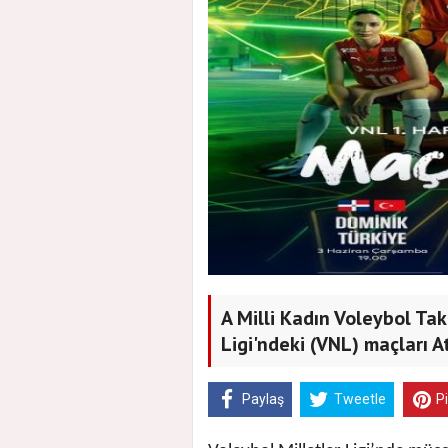
A Milli Kadın Voleybol Tak
Ligi'ndeki (VNL) maçları 
Paylaş
Tweetle
P