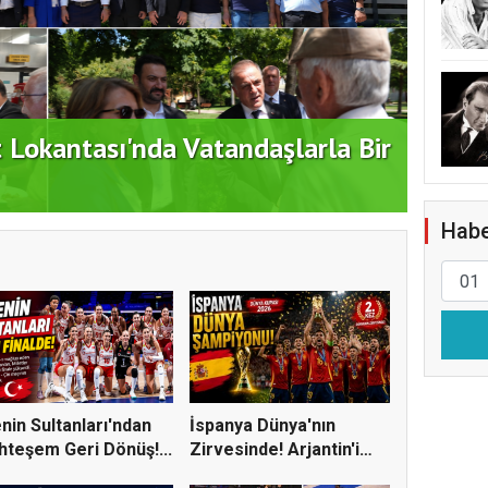
t Lokantası'nda Vatandaşlarla Bir
Duran
Habe
enin Sultanları'ndan
İspanya Dünya'nın
teşem Geri Dönüş!...
Zirvesinde! Arjantin'i
Yene...