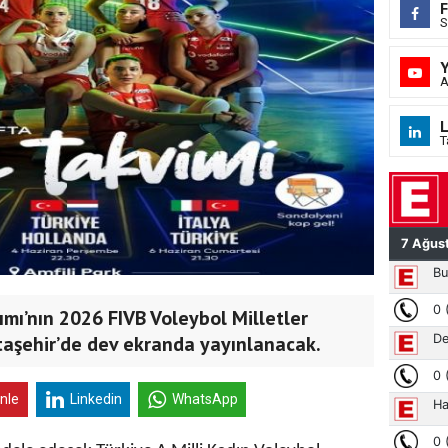
S
A
L
T
ımı’nın 2026 FIVB Voleybol Milletler
Ataşehir’de dev ekranda yayınlanacak.
inle
Linkedin
WhatsApp