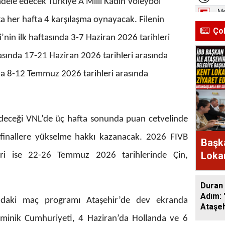
adele edecek Türkiye A Milli Kadın Voleybol
ta her hafta 4 karşılaşma oynayacak. Filenin
Ço
gi’nin ilk haftasında 3-7 Haziran 2026 tarihleri
tasında 17-21 Haziran 2026 tarihleri arasında
a 8-12 Temmuz 2026 tarihleri arasında
deceği VNL’de üç hafta sonunda puan cetvelinde
r finallere yükselme hakkı kazanacak. 2026 FIVB
Başka
Lokan
lleri ise 22-26 Temmuz 2026 tarihlerinde Çin,
Bir A
Duran 
Adım: 
ftadaki maç programı Ataşehir’de dev ekranda
Ataşeh
ominik Cumhuriyeti, 4 Haziran’da Hollanda ve 6