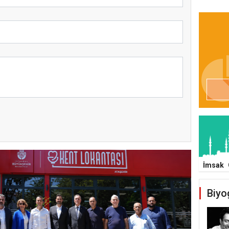
İmsak
Biyo