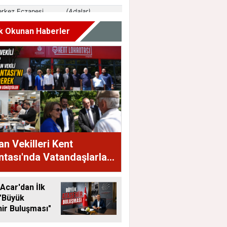
k Okunan Haberler
n Vekilleri Kent
tası'nda Vatandaşlarla
raya Geldi
Acar'dan İlk
"Büyük
ir Buluşması"