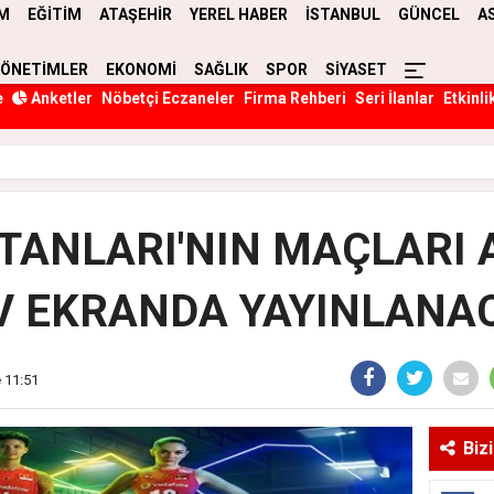
M
EĞİTİM
ATAŞEHİR
YEREL HABER
İSTANBUL
GÜNCEL
A
YÖNETİMLER
EKONOMİ
SAĞLIK
SPOR
SİYASET
e
Anketler
Nöbetçi Eczaneler
Firma Rehberi
Seri İlanlar
Etkinli
LTANLARI'NIN MAÇLARI 
V EKRANDA YAYINLANA
 11:51
Biz