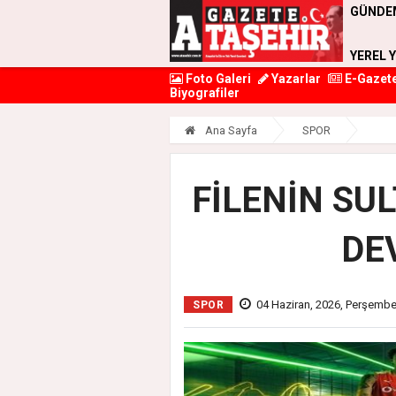
GÜNDE
YEREL 
Foto Galeri
Yazarlar
E-Gazet
Biyografiler
Ana Sayfa
SPOR
FİLENİN SU
DE
04 Haziran, 2026, Perşembe
SPOR