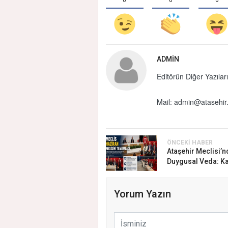
ADMIN
Editörün Diğer Yazıları
Mail:
admin@atasehir.
ÖNCEKI HABER
Ataşehir Meclisi’n
Duygusal Veda: Ka
Yorum Yazın