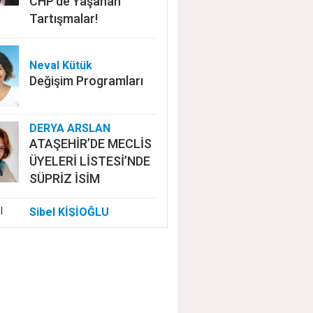
CHP'de Yaşanan
Tartışmalar!
Neval Kütük
Değişim Programları
DERYA ARSLAN
ATAŞEHİR’DE MECLİS
ÜYELERİ LİSTESİ’NDE
SÜPRİZ İSİM
Sibel KİŞİOĞLU
EUROVISION'DA
NELER OLUYOR?