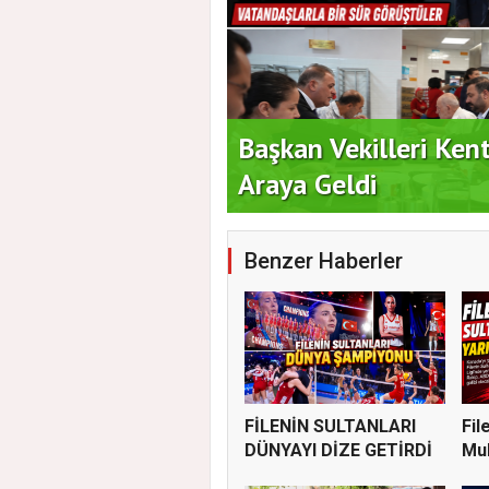
i İçin Geri Sayım
Başkan Vekilleri Ken
Araya Geldi
Benzer Haberler
FİLENİN SULTANLARI
Fil
DÜNYAYI DİZE GETİRDİ
Muh