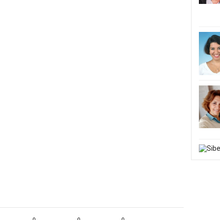
0
0
0