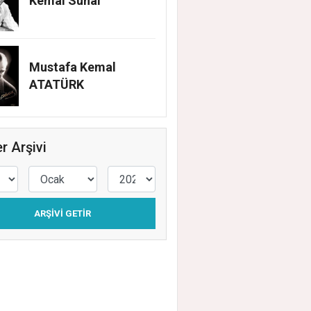
Kemal Sunal
Mustafa Kemal
ATATÜRK
 Acar'dan İlk Adım: "Büyük Ataşehir Bulu
r Arşivi
ARŞIVI GETIR