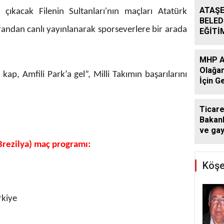
ATAŞE
a çıkacak Filenin Sultanları'nın maçları Atatürk
BELED
randan canlı yayınlanarak sporseverlere bir arada
EĞİTİ
DESTE
DÖNE
MHP At
SÜRÜ
Olağan
 kap, Amfili Park’a gel”, Milli Takımın başarılarını
İçin G
Başlad
.
Ticare
Bakanl
ve ga
kararı:
(Brezilya) maç programı:
atlaya
yapam
Köşe
rkiye