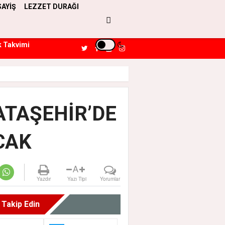
SAYİŞ
LEZZET DURAĞI
k Takvimi
ATAŞEHİR’DE
CAK
A
Yazdır
Yazı Tipi
Yorumlar
i Takip Edin