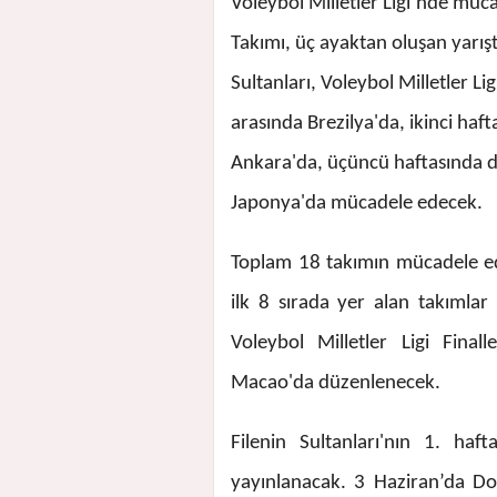
Voleybol Milletler Ligi’nde müc
Takımı, üç ayaktan oluşan yarış
Sultanları, Voleybol Milletler Li
arasında Brezilya'da, ikinci haf
Ankara'da, üçüncü haftasında d
Japonya'da mücadele edecek.
Toplam 18 takımın mücadele e
ilk 8 sırada yer alan takımla
Voleybol Milletler Ligi Fina
Macao'da düzenlenecek.
Filenin Sultanları'nın 1. ha
yayınlanacak. 3 Haziran’da D