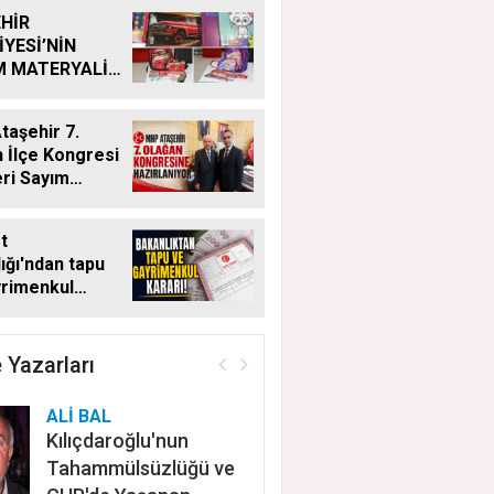
HİR
İYESİ’NİN
M MATERYALİ
Ğİ YENİ
MDE DE
aşehir 7.
YOR
 İlçe Kongresi
eri Sayım
ı
t
ığı'ndan tapu
yrimenkul
 Bu kritik adımı
n satış
ayacak
 Yazarları
ALİ BAL
Kılıçdaroğlu'nun
Tahammülsüzlüğü ve