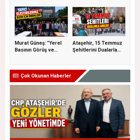
SİNEMA VE ŞENL...
İmar Planla...
Murat Güneş: "Yerel
Ataşehir, 15 Temmuz
Basının Görüş ve
Şehitlerini Dualarla
Eleştiri...
Andı...
Çok Okunan Haberler