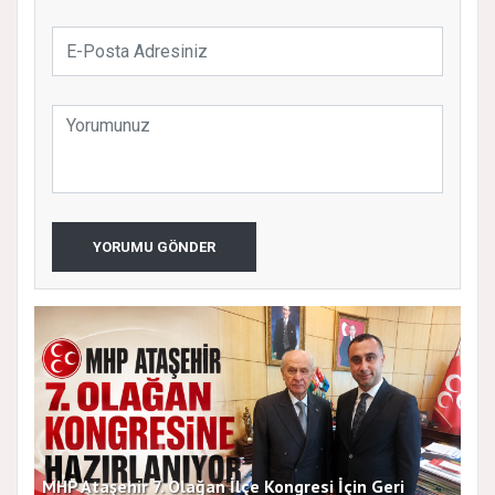
YORUMU GÖNDER
MHP Ataşehir 7. Olağan İlçe Kongresi İçin Geri
Baş