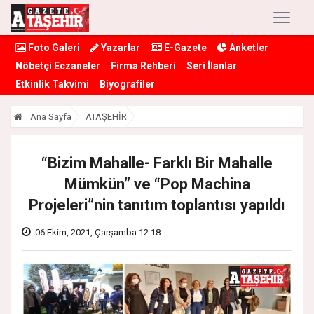
Foto Galeri
Yazarlar
E-Gazete
Anketler
Nöbetçi Eczaneler
Firma Rehberi
Seri İlanlar
Etkinlik Takvimi
Biyografiler
Ana Sayfa
ATAŞEHİR
“Bizim Mahalle- Farklı Bir Mahalle
Mümkün” ve “Pop Machina
Projeleri”nin tanıtım toplantısı yapıldı
06 Ekim, 2021, Çarşamba 12:18