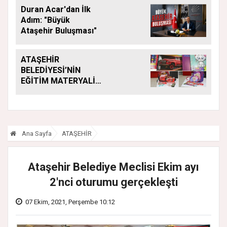
Duran Acar'dan İlk
Adım: "Büyük
Ataşehir Buluşması"
ATAŞEHİR
BELEDİYESİ’NİN
EĞİTİM MATERYALİ
DESTEĞİ YENİ
DÖNEMDE DE
SÜRÜYOR
Ana Sayfa
ATAŞEHİR
Ataşehir Belediye Meclisi Ekim ayı
2'nci oturumu gerçekleşti
07 Ekim, 2021, Perşembe 10:12