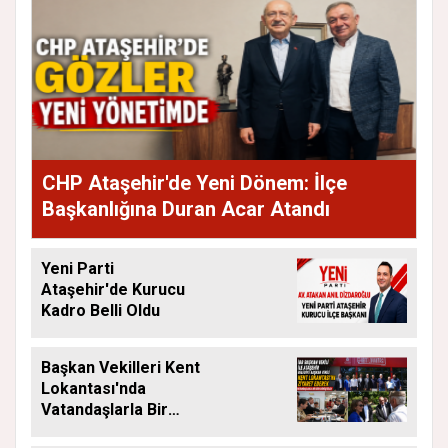
CHP Ataşehir'de Yeni Dönem: İlçe
Başkanlığına Duran Acar Atandı
Yeni Parti
Ataşehir'de Kurucu
Kadro Belli Oldu
Başkan Vekilleri Kent
Lokantası'nda
Vatandaşlarla Bir
Araya Geldi