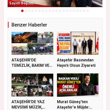
Sayım Başladı
Bir
Benzer Haberler
ATAŞEHİR'DE
Ataşehir Basınından
TEMİZLİK, BAKIM VE
Hayırlı Olsun Ziyareti
İLAÇLAMA ÇALIŞ...
ATAŞEHİR’DE YAZ
Murat Güneş'ten
MEVSİMİ MÜZİK,
Ataşehir'e Müjde: