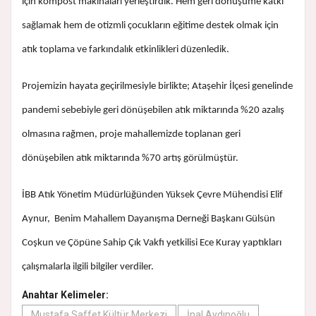
için kompost makinaları yerleştirdik. Hem geri dönüşüme katkı
sağlamak hem de otizmli çocukların eğitime destek olmak için
atık toplama ve farkındalık etkinlikleri düzenledik.
Projemizin hayata geçirilmesiyle birlikte; Ataşehir İlçesi genelinde
pandemi sebebiyle geri dönüşebilen atık miktarında %20 azalış
olmasına rağmen, proje mahallemizde toplanan geri
dönüşebilen atık miktarında %70 artış görülmüştür.
İBB Atık Yönetim Müdürlüğünden Yüksek Çevre Mühendisi Elif
Aynur, Benim Mahallem Dayanışma Derneği Başkanı Gülsün
Coşkun ve Çöpüne Sahip Çık Vakfı yetkilisi Ece Kuray yaptıkları
çalışmalarla ilgili bilgiler verdiler.
Anahtar Kelimeler:
Mustafa Saffet Kültür Merkezi
İnal Aydınoğlu