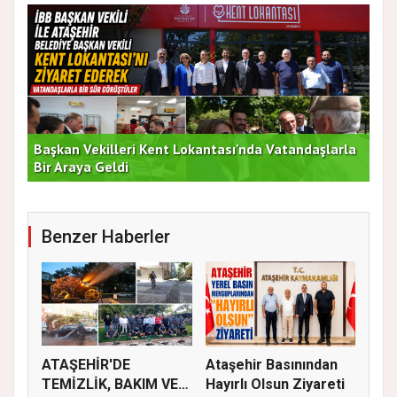
Başkan Vekilleri Kent Lokantası'nda Vatandaşlarla
Dur
Bir Araya Geldi
Bu
Benzer Haberler
ATAŞEHİR'DE
Ataşehir Basınından
TEMİZLİK, BAKIM VE
Hayırlı Olsun Ziyareti