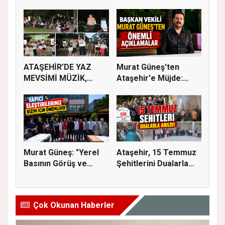
İLAÇLAMA ÇALIŞ...
ATAŞEHİR’DE YAZ
Murat Güneş'ten
MEVSİMİ MÜZİK,
Ataşehir'e Müjde:
SİNEMA VE ŞENL...
İmar Planla...
Murat Güneş: "Yerel
Ataşehir, 15 Temmuz
Basının Görüş ve
Şehitlerini Dualarla
Eleştiri...
Andı...
Çok Okunan Haberler