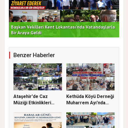
Başkan Vekilleri Kent Lokantası'nda Vatandaşlarla
Dur
Bir Araya Geldi
Bu
Benzer Haberler
Ataşehir'de Caz
Kethüda Köyü Derneği
Müziği Etkinlikleri
Muharrem Ayı'nda
devam ede...
Gönülle...