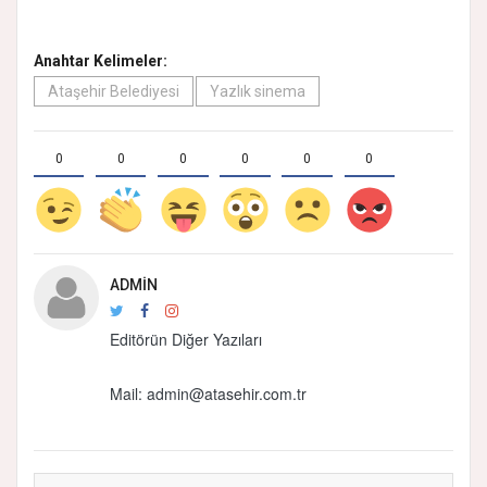
Anahtar Kelimeler:
Ataşehir Belediyesi
Yazlık sinema
0
0
0
0
0
0
ADMIN
Editörün Diğer Yazıları
Mail:
admin@atasehir.com.tr