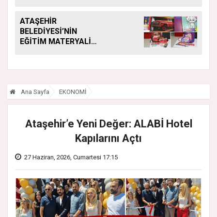
ATAŞEHİR
BELEDİYESİ’NİN
EĞİTİM MATERYALİ
DESTEĞİ YENİ
DÖNEMDE DE
SÜRÜYOR
Ana Sayfa
EKONOMİ
Ataşehir’e Yeni Değer: ALABİ Hotel
Kapılarını Açtı
27 Haziran, 2026, Cumartesi 17:15