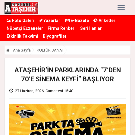
Foto Galeri
Yazarlar
E-Gazete
Anketler
Nöbetçi Eczaneler
Firma Rehberi
Seri İlanlar
Etkinlik Takvimi
Biyografiler
Ana Sayfa
KÜLTÜR SANAT
ATAŞEHİR’İN PARKLARINDA “7’DEN
70’E SİNEMA KEYFİ” BAŞLIYOR
27 Haziran, 2026, Cumartesi 15:40