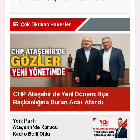
a...
ve...
Çok Okunan Haberler
CHP Ataşehir'de Yeni Dönem: İlçe
Başkanlığına Duran Acar Atandı
Yeni Parti
Ataşehir'de Kurucu
Kadro Belli Oldu