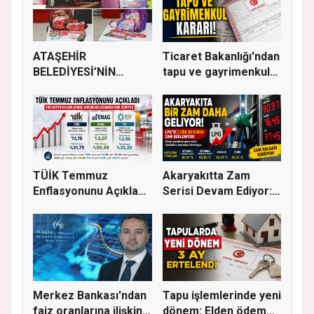
ATAŞEHİR
Ticaret Bakanlığı'ndan
BELEDİYESİ’NİN
tapu ve gayrimenkul
EĞİTİM MATERYALİ
ka...
DEST...
TÜİK Temmuz
Akaryakıtta Zam
Enflasyonunu Açıkladı:
Serisi Devam Ediyor:
Aylık Artı...
Bu Kez S...
Merkez Bankası'ndan
Tapu işlemlerinde yeni
faiz oranlarına ilişkin
dönem: Elden ödeme