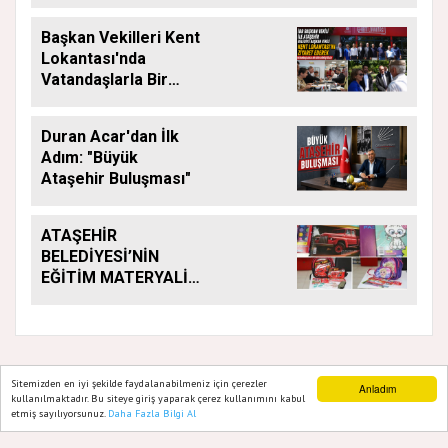
Başkan Vekilleri Kent
Lokantası'nda
Vatandaşlarla Bir
Araya Geldi
Duran Acar'dan İlk
Adım: "Büyük
Ataşehir Buluşması"
ATAŞEHİR
BELEDİYESİ’NİN
EĞİTİM MATERYALİ
DESTEĞİ YENİ
DÖNEMDE DE
SÜRÜYOR
Sitemizden en iyi şekilde faydalanabilmeniz için çerezler
Anladım
kullanılmaktadır. Bu siteye giriş yaparak çerez kullanımını kabul
GAZETE ATAŞEHIR 2020
etmiş sayılıyorsunuz.
Daha Fazla Bilgi Al
Ana Sayfa
Web TV
Foto Galeri
Yazarlar
Yazılım |
Onemsoft