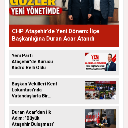
CHP Ataşehir'de Yeni Dönem: İlçe
Başkanlığına Duran Acar Atandı
Yeni Parti
Ataşehir'de Kurucu
Kadro Belli Oldu
Başkan Vekilleri Kent
Lokantası'nda
Vatandaşlarla Bir
Araya Geldi
Duran Acar'dan İlk
Adım: "Büyük
Ataşehir Buluşması"