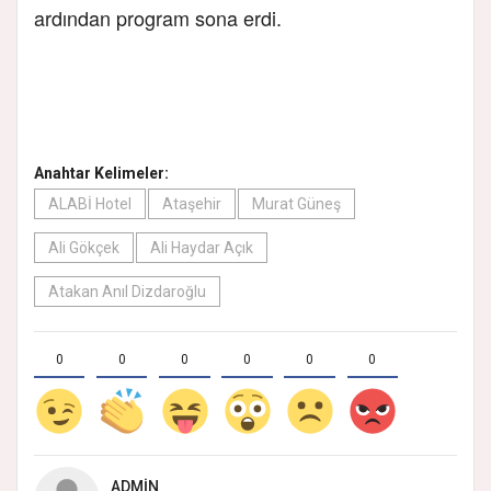
ardından program sona erdi.
Anahtar Kelimeler:
ALABİ Hotel
Ataşehir
Murat Güneş
Ali Gökçek
Ali Haydar Açık
Atakan Anıl Dizdaroğlu
0
0
0
0
0
0
ADMIN