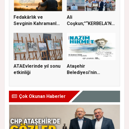
Fedakârlık ve
Ali
Sevginin Kahramanları
Coşkun;"“KERBELA’NIN
Olan Baba...
YASI, ADALETİN VE
HA...
ATAEvlerinde yıl sonu
Ataşehir
etkinliği
Belediyesi'nin
düzenlediği Nazım
Hik...
Çok Okunan Haberler