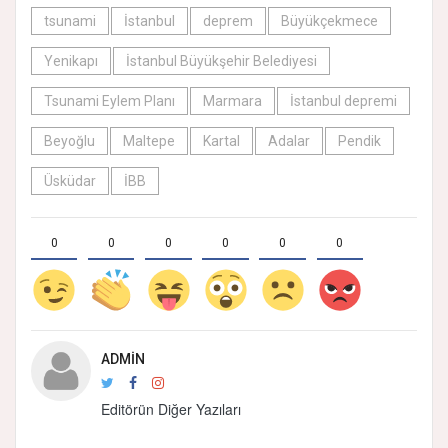
tsunami
İstanbul
deprem
Büyükçekmece
Yenikapı
İstanbul Büyükşehir Belediyesi
Tsunami Eylem Planı
Marmara
İstanbul depremi
Beyoğlu
Maltepe
Kartal
Adalar
Pendik
Üsküdar
İBB
0
0
0
0
0
0
ADMIN
Editörün Diğer Yazıları