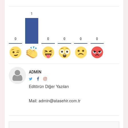
1
0
0
0
0
0
ADMIN
Editörün Diğer Yazıları
Mail:
admin@atasehir.com.tr