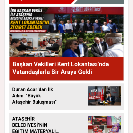
Başkan Vekilleri Kent Lokantası'nda
Vatandaşlarla Bir Araya Geldi
Duran Acar'dan İlk
Adım: "Büyük
Ataşehir Buluşması"
ATAŞEHİR
BELEDİYESİ’NİN
EĞİTİM MATERYALİ