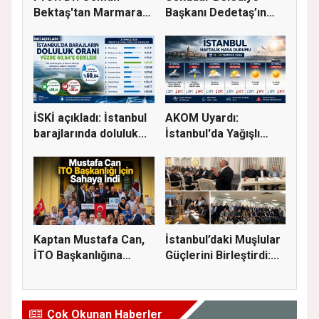
Bektaş'tan Marmara
Başkanı Dedetaş’ın
için kriti...
Tutuklanm...
İSKİ açıkladı: İstanbul
AKOM Uyardı:
barajlarında doluluk...
İstanbul'da Yağışlı
Hava Geri Dö...
Kaptan Mustafa Can,
İstanbul’daki Muşlular
İTO Başkanlığına
Güçlerini Birleştirdi:...
Adaylığı...
Çok Okunan Haberler