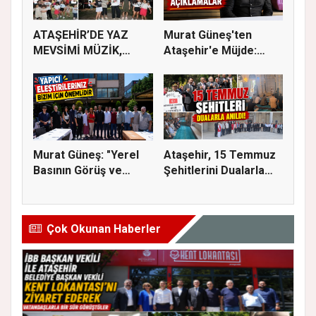
ATAŞEHİR’DE YAZ
Murat Güneş'ten
MEVSİMİ MÜZİK,
Ataşehir'e Müjde:
SİNEMA VE ŞENL...
İmar Planla...
Murat Güneş: "Yerel
Ataşehir, 15 Temmuz
Basının Görüş ve
Şehitlerini Dualarla
Eleştiri...
Andı...
Çok Okunan Haberler