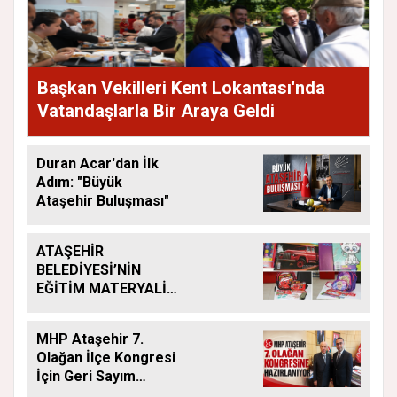
Başkan Vekilleri Kent Lokantası'nda
Vatandaşlarla Bir Araya Geldi
Duran Acar'dan İlk
Adım: "Büyük
Ataşehir Buluşması"
ATAŞEHİR
BELEDİYESİ’NİN
EĞİTİM MATERYALİ
DESTEĞİ YENİ
DÖNEMDE DE
MHP Ataşehir 7.
SÜRÜYOR
Olağan İlçe Kongresi
İçin Geri Sayım
Başladı