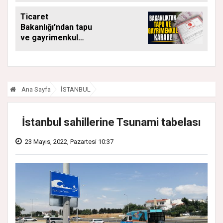
Ticaret
Bakanlığı'ndan tapu
ve gayrimenkul
kararı: Bu kritik adımı
atlayan satış
yapamayacak
Ana Sayfa
İSTANBUL
İstanbul sahillerine Tsunami tabelası
23 Mayıs, 2022, Pazartesi 10:37