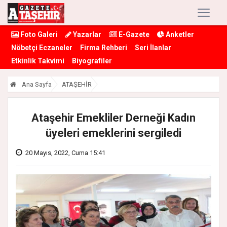
Foto Galeri
Yazarlar
E-Gazete
Anketler
Nöbetçi Eczaneler
Firma Rehberi
Seri İlanlar
Etkinlik Takvimi
Biyografiler
Ana Sayfa
ATAŞEHİR
Ataşehir Emekliler Derneği Kadın
üyeleri emeklerini sergiledi
20 Mayıs, 2022, Cuma 15:41