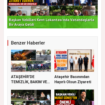
Başkan Vekilleri Kent Lokantası'nda Vatandaşlarla
Dur
Bir Araya Geldi
Bu
Benzer Haberler
ATAŞEHİR'DE
Ataşehir Basınından
TEMİZLİK, BAKIM VE
Hayırlı Olsun Ziyareti
İLAÇLAMA ÇALIŞ...