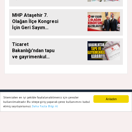
DESTEĞİ YENİ
DÖNEMDE DE
MHP Ataşehir 7.
SÜRÜYOR
Olağan İlçe Kongresi
İçin Geri Sayım
Başladı
Ticaret
Bakanlığı'ndan tapu
ve gayrimenkul
kararı: Bu kritik adımı
atlayan satış
yapamayacak
GAZETE ATAŞEHIR 2020
Sitemizden en iyi şekilde faydalanabilmeniz için çerezler
Anladım
kullanılmaktadır. Bu siteye giriş yaparak çerez kullanımını kabul
Yazılım |
Onemsoft
etmiş sayılıyorsunuz.
Daha Fazla Bilgi Al
Ana Sayfa
Web TV
Foto Galeri
Yazarlar
Künye
Gizlilik Politikası
Hakkımızda
Sitene Ekle
İletişim