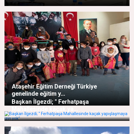
Ataşehir Eğitim Derneği Türkiye
genelinde eğitim y...
Başkan İlgezdi; " Ferhatpaşa
Mahallesinde kaçak ya...