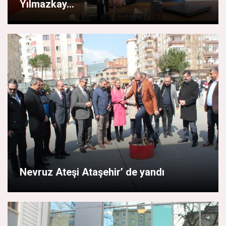
Yılmazkay...
Nevruz Ateşi Ataşehir’ de yandı