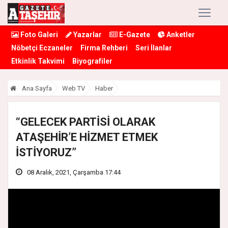
Foto Galeri
Yazarlar
E-Gazete
Anketler
Nöbetçi Eczaneler
Firma Rehberi
Seri İlanlar
Etkinlik Takvimi
Biyografiler
Ana Sayfa
Web TV
Haber
“GELECEK PARTİSİ OLARAK
ATAŞEHİR’E HİZMET ETMEK
İSTİYORUZ”
08 Aralık, 2021, Çarşamba 17:44