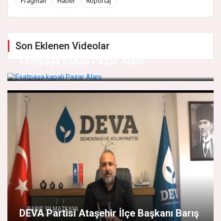
Fragman
Haber
Röportaj
Son Eklenen Videolar
Esatpaşa kapalı Pazar Alanı
DEVA Partisi Ataşehir İlçe Başkanı Barış