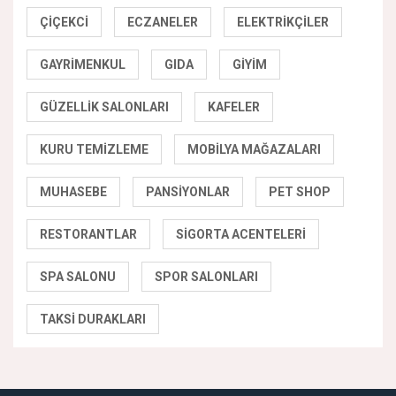
ÇIÇEKCI
ECZANELER
ELEKTRIKÇILER
GAYRIMENKUL
GIDA
GIYIM
GÜZELLIK SALONLARI
KAFELER
KURU TEMIZLEME
MOBILYA MAĞAZALARI
MUHASEBE
PANSIYONLAR
PET SHOP
RESTORANTLAR
SIGORTA ACENTELERI
SPA SALONU
SPOR SALONLARI
TAKSI DURAKLARI