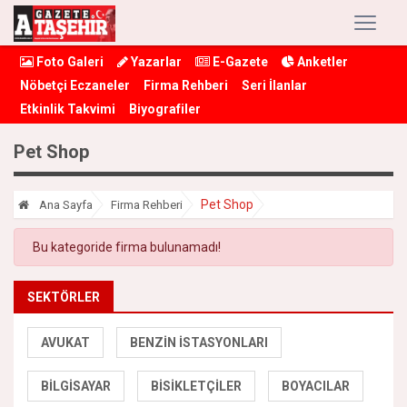
Foto Galeri
Yazarlar
E-Gazete
Anketler
Nöbetçi Eczaneler
Firma Rehberi
Seri İlanlar
Etkinlik Takvimi
Biyografiler
Pet Shop
Pet Shop
Ana Sayfa
Firma Rehberi
Bu kategoride firma bulunamadı!
SEKTÖRLER
AVUKAT
BENZIN İSTASYONLARI
BILGISAYAR
BISIKLETÇILER
BOYACILAR