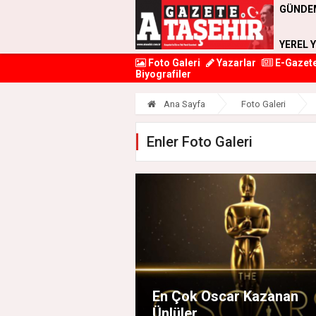
GÜNDE
YEREL 
Foto Galeri
Yazarlar
E-Gazet
Biyografiler
Ana Sayfa
Foto Galeri
Enler Foto Galeri
En Çok Oscar Kazanan
Ünlüler