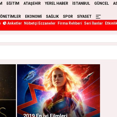
M
EĞİTİM
ATAŞEHİR
YEREL HABER
İSTANBUL
GÜNCEL
A
YÖNETİMLER
EKONOMİ
SAĞLIK
SPOR
SİYASET
e
Anketler
Nöbetçi Eczaneler
Firma Rehberi
Seri İlanlar
Etkinli
2019 En İyi Filmleri