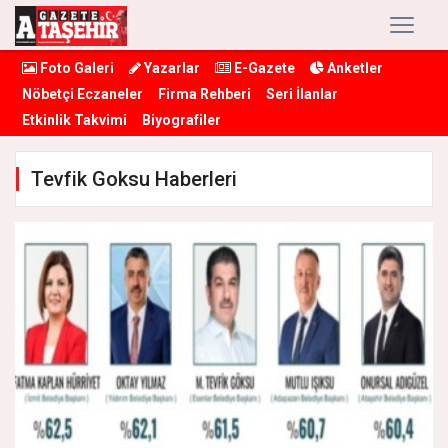
Foto Galeri
Yazarlar
E-Gazete
Anketler
Nöbetçi Eczaneler
Firma Rehberi
Seri İlanlar
Etkinlik Takvimi
Biyografiler
Tevfik Goksu Haberleri