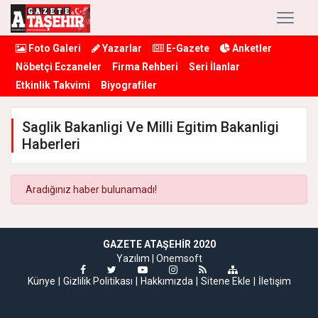
Foto Galeri
Yazarlar
E-Gazete
Anketler
Nöbetçi Eczaneler
Firma Rehberi
Seri İlanlar
Etkinlik Takvimi
Biyografiler
Saglik Bakanligi Ve Milli Egitim Bakanligi
Haberleri
Aradığınız haber bulunamadı!
GAZETE ATAŞEHIR 2020
Yazılım |
Onemsoft
Künye
Gizlilik Politikası
Hakkımızda
Sitene Ekle
İletişim