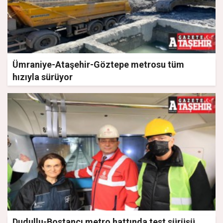
Ümraniye-Ataşehir-Göztepe metrosu tüm
hızıyla sürüyor
Dudullu-Bostancı metro hattında test sürüşü