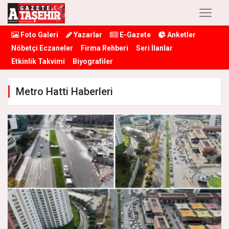
Foto Galeri
Yazarlar
E-Gazete
Anketler
Nöbetçi Eczaneler
Firma Rehberi
Seri İlanlar
Etkinlik Takvimi
Biyografiler
Metro Hatti Haberleri