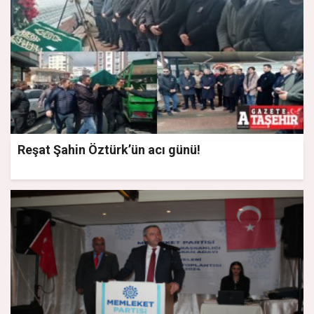
Reşat Şahin Öztürk’ün acı günü!