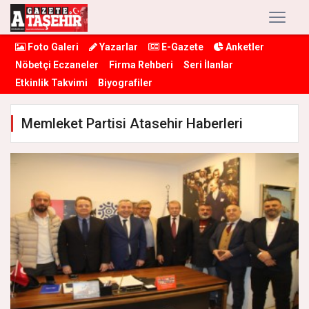
Foto Galeri
Yazarlar
E-Gazete
Anketler
Nöbetçi Eczaneler
Firma Rehberi
Seri İlanlar
Etkinlik Takvimi
Biyografiler
Memleket Partisi Atasehir Haberleri