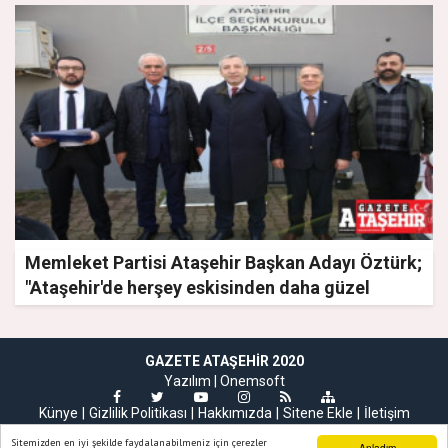
Memleket Partisi Ataşehir Başkan Adayı Öztürk;
"Ataşehir'de herşey eskisinden daha güzel
olacak"
GAZETE ATAŞEHIR 2020
Yazılım |
Onemsoft
Künye
Gizlilik Politikası
Hakkımızda
Sitene Ekle
İletişim
Sitemizden en iyi şekilde faydalanabilmeniz için çerezler
Anladım