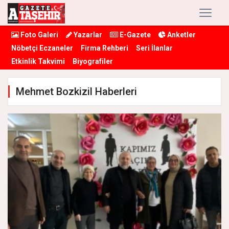
Foto Galeri
Yazarlar
E-Gazete
Anketler
Nöbetçi Eczaneler
Firma Rehberi
Seri İlanlar
Etkinlik Takvimi
Biyografiler
Mehmet Bozkizil Haberleri