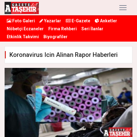
Foto Galeri
Yazarlar
E-Gazete
Anketler
Nöbetçi Eczaneler
Firma Rehberi
Seri İlanlar
Etkinlik Takvimi
Biyografiler
Koronavirus Icin Alinan Rapor Haberleri