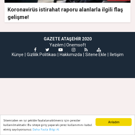
Koronavirüs istirahat raporu alanlarla ilgili flaş
gelişme!
GAZETE ATAŞEHIR 2020
Yazılım |
Onemsoft
Künye
Gizlilik Politikası
Hakkımızda
Sitene Ekle
İletişim
Sitemizden en iyi şekilde faydalanabilmeniz için çerezler
Anladım
kullanılmaktadır. Bu siteye giriş yaparak çerez kullanımını kabul
etmiş sayılıyorsunuz.
Daha Fazla Bilgi Al
Ana Sayfa
Web TV
Foto Galeri
Yazarlar