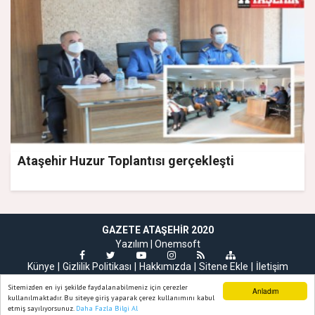
Ataşehir Huzur Toplantısı gerçekleşti
GAZETE ATAŞEHIR 2020
Yazılım |
Onemsoft
Künye
Gizlilik Politikası
Hakkımızda
Sitene Ekle
İletişim
Sitemizden en iyi şekilde faydalanabilmeniz için çerezler
Anladım
kullanılmaktadır. Bu siteye giriş yaparak çerez kullanımını kabul
etmiş sayılıyorsunuz.
Daha Fazla Bilgi Al
Ana Sayfa
Web TV
Foto Galeri
Yazarlar