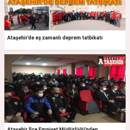
Ataşehir'de eş zamanlı deprem tatbikatı
Ataşehir İlçe Emniyet Müdürlüğü'nden