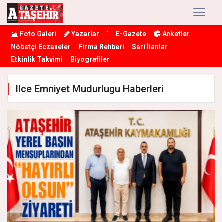
Foto Galeri
Yazarlar
E-Gazete
Anketler
Nöbetçi Eczaneler
Firma Rehberi
Seri İlanlar
Etkinlik Takvimi
Biyografiler
Ilce Emniyet Mudurlugu Haberleri