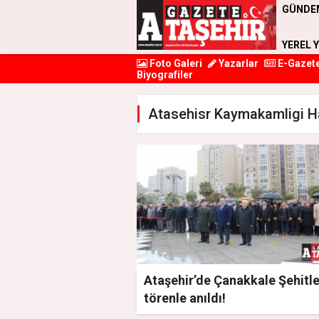
GÜNDE
YEREL 
Foto Galeri
Yazarlar
E-Gazet
Biyografiler
Atasehisr Kaymakamligi Ha
Ataşehir’de Çanakkale Şehitle
törenle anıldı!