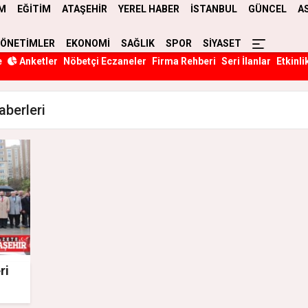
M
EĞİTİM
ATAŞEHİR
YEREL HABER
İSTANBUL
GÜNCEL
A
YÖNETİMLER
EKONOMİ
SAĞLIK
SPOR
SİYASET
e
Anketler
Nöbetçi Eczaneler
Firma Rehberi
Seri İlanlar
Etkinli
berleri
ri