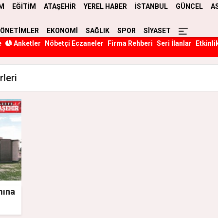
M
EĞİTİM
ATAŞEHİR
YEREL HABER
İSTANBUL
GÜNCEL
A
YÖNETİMLER
EKONOMİ
SAĞLIK
SPOR
SİYASET
e
Anketler
Nöbetçi Eczaneler
Firma Rehberi
Seri İlanlar
Etkinli
leri
mına