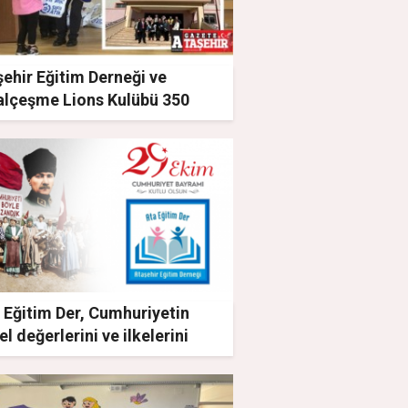
ehir Eğitim Derneği ve
alçeşme Lions Kulübü 350
uğun yüzünü güldürdü
 Eğitim Der, Cumhuriyetin
l değerlerini ve ilkelerini
msiyoruz