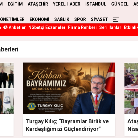
M
EĞİTİM
ATAŞEHİR
YEREL HABER
İSTANBUL
GÜNCEL
A
YÖNETİMLER
EKONOMİ
SAĞLIK
SPOR
SİYASET
e
Anketler
Nöbetçi Eczaneler
Firma Rehberi
Seri İlanlar
Etkinli
berleri
Turgay Kılıç; “Bayramlar Birlik ve
Ataş
Kardeşliğimizi Güçlendiriyor”
Nis