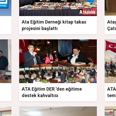
Ata Eğitim Derneği kitap takas
Ataş
projesini başlattı
Çat
çoc
ATA Eğitim DER ’den eğitime
ATA
destek kahvaltısı
teme
öne