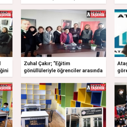
l
Zuhal Çakır; “Eğitim
Ataş
ğini
gönüllüleriyle öğrenciler arasında
gör
bir köprü kuruyoruz”
Zuh