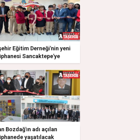
ehir Eğitim Derneği'nin yeni
üphanesi Sancaktepe'ye
n Bozdağ'ın adı açılan
üphanede yaşatılacak