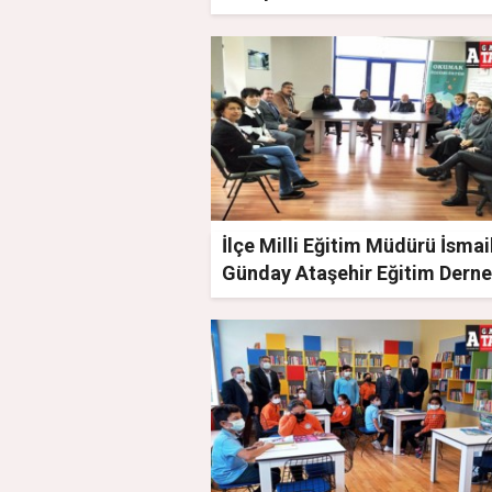
ziyaret
İlçe Milli Eğitim Müdürü İsmai
Günday Ataşehir Eğitim Derne
ziyaret etti