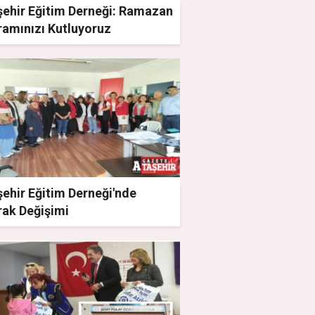
şehir Eğitim Derneği: Ramazan
ramınızı Kutluyoruz
ehir Eğitim Derneği'nde
rak Değişimi