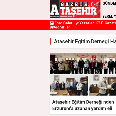
GÜNDE
YEREL 
Foto Galeri
Yazarlar
E-Gazet
Biyografiler
Atasehir Egitim Dernegi Ha
Ataşehir Eğitim Derneği'nden
Erzurum'a uzanan yardım eli