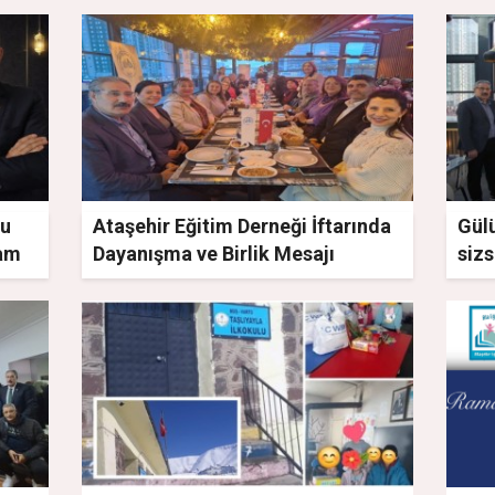
cu
Ataşehir Eğitim Derneği İftarında
Gül
ram
Dayanışma ve Birlik Mesajı
sizs