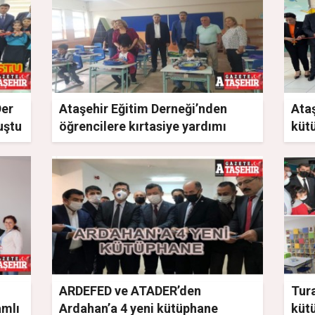
Der
Ataşehir Eğitim Derneği’nden
Ataş
uştu
öğrencilere kırtasiye yardımı
küt
ARDEFED ve ATADER’den
Tura
amlı
Ardahan’a 4 yeni kütüphane
küt