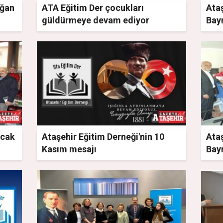
ağan
ATA Eğitim Der çocukları
Ata
güldürmeye devam ediyor
Bay
Ocak
Ataşehir Eğitim Derneği'nin 10
Ataş
Kasım mesajı
Bay