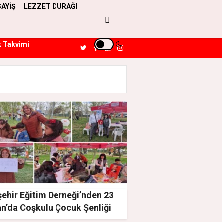
SAYİŞ
LEZZET DURAĞI
k Takvimi
ehir Eğitim Derneği’nden 23
an’da Coşkulu Çocuk Şenliği