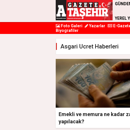
GÜNDE
YEREL 
Foto Galeri
Yazarlar
E-Gazet
Biyografiler
Asgari Ucret Haberleri
Emekli ve memura ne kadar 
yapılacak?