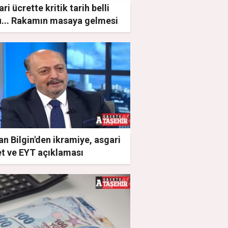
ri ücrette kritik tarih belli
u... Rakamın masaya gelmesi
leniyor
n Bilgin'den ikramiye, asgari
et ve EYT açıklaması