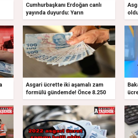
Cumhurbaşkanı Erdoğan canlı
Asga
yayında duyurdu: Yarın
old
açıklayacağız!
bek
a
Asgari ücrette iki aşamalı zam
Baka
formülü gündemde! Önce 8.250
ücr
sonra 10 bin TL…