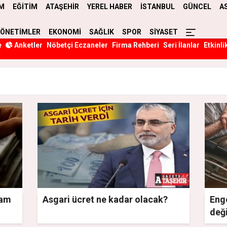
M
EĞİTİM
ATAŞEHİR
YEREL HABER
İSTANBUL
GÜNCEL
A
YÖNETİMLER
EKONOMİ
SAĞLIK
SPOR
SİYASET
e
Anketler
Nöbetçi Eczaneler
Firma Rehberi
Seri İlanlar
Etkinli
zam
Asgari ücret ne kadar olacak?
Enge
deği