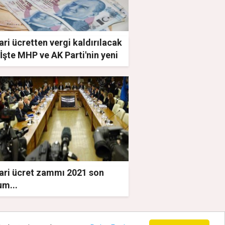
ri ücretten vergi kaldırılacak
İşte MHP ve AK Parti'nin yeni
ışması
ari ücret zammı 2021 son
um...