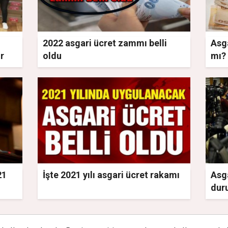
2022 asgari ücret zammı belli
Asga
r
oldu
mı? 
çal
21
İşte 2021 yılı asgari ücret rakamı
Asg
dur