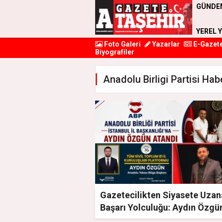
GÜNDE
YEREL 
Foto Galeri
Yazarlar
E-Gazet
Biyografiler
Anadolu Birligi Partisi Habe
Gazetecilikten Siyasete Uza
Başarı Yolculuğu: Aydın Özgün
Yeni Görev