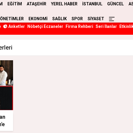
M
EĞİTİM
ATAŞEHİR
YEREL HABER
İSTANBUL
GÜNCEL
A
YÖNETİMLER
EKONOMİ
SAĞLIK
SPOR
SİYASET
e
Anketler
Nöbetçi Eczaneler
Firma Rehberi
Seri İlanlar
Etkinli
rleri
nan
'e