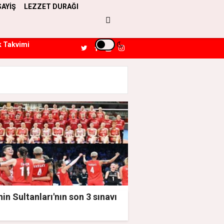
SAYİŞ
LEZZET DURAĞI
k Takvimi
nin Sultanları'nın son 3 sınavı