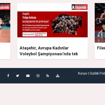
:
Ataşehir, Avrupa Kadınlar
File
Voleybol Şampiyonası’nda tek
yürek
Künye
Gizlilik Pol