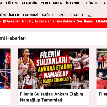
M
EĞİTİM
ATAŞEHİR
YEREL HABER
İSTANBUL
GÜNCEL
A
YÖNETİMLER
EKONOMİ
SAĞLIK
SPOR
SİYASET
e
Anketler
Nöbetçi Eczaneler
Firma Rehberi
Seri İlanlar
Etkinli
imi Haberleri
I
Filenin Sultanları Ankara Etabını
File
Namağlup Tamamladı