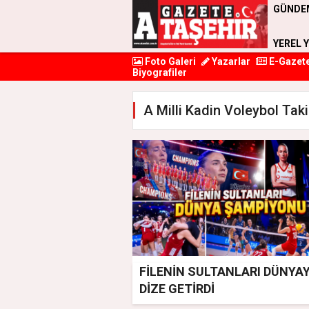
GÜNDE
YEREL 
Foto Galeri
Yazarlar
E-Gazet
Biyografiler
A Milli Kadin Voleybol Tak
FİLENİN SULTANLARI DÜNYAY
DİZE GETİRDİ