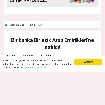
EĞİTİM MATERYALİ
DESTEĞİ YENİ
DÖNEMDE DE
SÜRÜYOR
Ana Sayfa
EKONOMİ
Bir banka Birleşik Arap Emirlikleri'ne
satıldı!
27 Mart, 2025, Perşembe 15:54
Sitemizden en iyi şekilde faydalanabilmeniz için çerezler
Anladım
kullanılmaktadır. Bu siteye giriş yaparak çerez kullanımını kabul
etmiş sayılıyorsunuz.
Daha Fazla Bilgi Al
Ana Sayfa
Web TV
Foto Galeri
Yazarlar