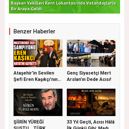
Başkan Vekilleri Kent Lokantası'nda Vatandaşlarla
Dur
Bir Araya Geldi
Bu
Benzer Haberler
Ataşehir'in Sevilen
Genç Siyasetçi Mert
Şefi Eren Kaşıkçı'nın
Arslan'ın Dede Acısı!
Vef...
ŞİİRİN YÜREĞİ
33 Yıl Geçti, Acısı Hâlâ
SUSTU… TÜRK
İlk Günkü Gibi: Madı...