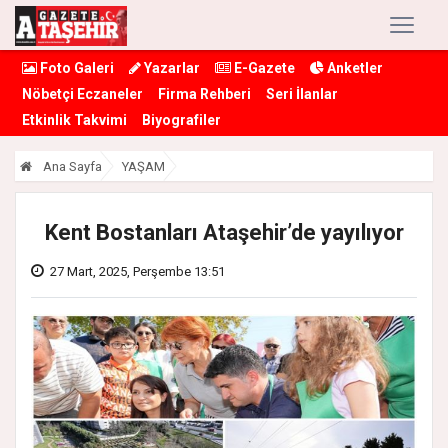
Foto Galeri
Yazarlar
E-Gazete
Anketler
Nöbetçi Eczaneler
Firma Rehberi
Seri İlanlar
Etkinlik Takvimi
Biyografiler
Ana Sayfa
YAŞAM
Kent Bostanları Ataşehir’de yayılıyor
27 Mart, 2025, Perşembe 13:51