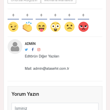
Onursal Adıgüzel
Mevlana Mahallesi
0
0
0
0
0
0
ADMIN
Editörün Diğer Yazıları
Mail:
admin@atasehir.com.tr
Yorum Yazın