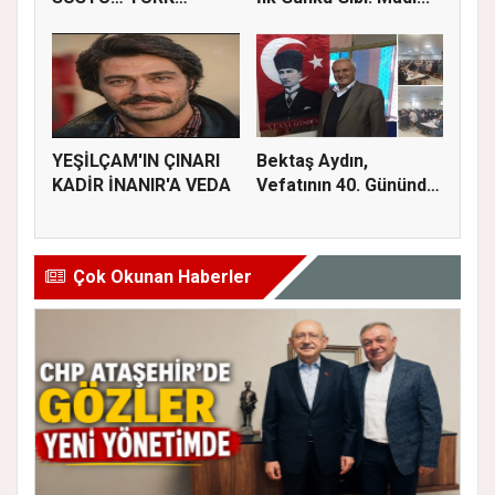
EDEBİYATI AHMET
TEL...
YEŞİLÇAM'IN ÇINARI
Bektaş Aydın,
KADİR İNANIR'A VEDA
Vefatının 40. Gününde
Dualarla...
Çok Okunan Haberler