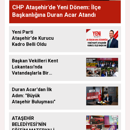
CHP Ataşehir'de Yeni Dönem: İlçe
Başkanlığına Duran Acar Atandı
Yeni Parti
Ataşehir'de Kurucu
Kadro Belli Oldu
Başkan Vekilleri Kent
Lokantası'nda
Vatandaşlarla Bir
Araya Geldi
Duran Acar'dan İlk
Adım: "Büyük
Ataşehir Buluşması"
ATAŞEHİR
BELEDİYESİ’NİN