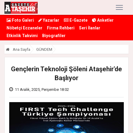
Foto Galeri
Yazarlar
E-Gazete
Anketler
Nöbetçi Eczaneler
Firma Rehberi
Seri İlanlar
Etkinlik Takvimi
Biyografiler
Ana Sayfa
GÜNDEM
Gençlerin Teknoloji Şöleni Ataşehir'de
Başlıyor
11 Aralık, 2025, Perşembe 18:02