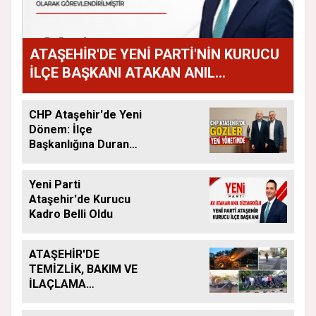
ATAŞEHİR'DE YENİ PARTİ'NİN KURUCU
İLÇE BAŞKANI ATAKAN ANIL
DİZDAROĞLU OLDU
CHP Ataşehir'de Yeni
Dönem: İlçe
Başkanlığına Duran
Acar Atandı
Yeni Parti
Ataşehir'de Kurucu
Kadro Belli Oldu
ATAŞEHİR'DE
TEMİZLİK, BAKIM VE
İLAÇLAMA
ÇALIŞMALARI
ARALIKSIZ SÜRÜYOR