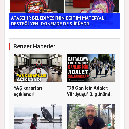
ATAŞEHİR BELEDİYESİ’NİN EĞİTİM MATERYALİ
Tic
DESTEĞİ YENİ DÖNEMDE DE SÜRÜYOR
Bu 
Benzer Haberler
YAŞ kararları
“78 Can İçin Adalet
açıklandı!
Yürüyüşü" 3. gününde
Gere...