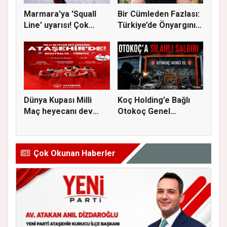
Marmara'ya 'Squall
Bir Cümleden Fazlası:
Line' uyarısı! Çok
Türkiye’de Önyargının
kuvvetl...
S...
Dünya Kupası Milli
Koç Holding’e Bağlı
Maç heyecanı dev
Otokoç Genel
ekranda A...
Müdürlüğü He...
Çok Okunan Haberler