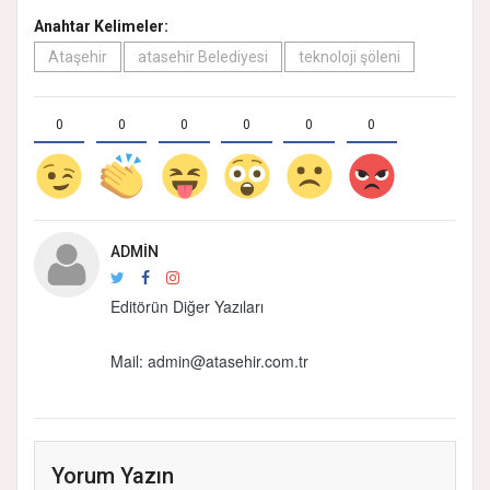
Anahtar Kelimeler:
Ataşehir
atasehir Belediyesi
teknoloji şöleni
0
0
0
0
0
0
ADMIN
Editörün Diğer Yazıları
Mail:
admin@atasehir.com.tr
Yorum Yazın