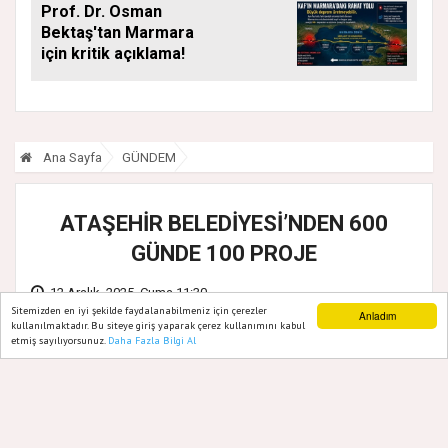
Prof. Dr. Osman
Bektaş'tan Marmara
için kritik açıklama!
Ana Sayfa
GÜNDEM
ATAŞEHİR BELEDİYESİ’NDEN 600
GÜNDE 100 PROJE
12 Aralık, 2025, Cuma 11:30
Sitemizden en iyi şekilde faydalanabilmeniz için çerezler
Anladım
kullanılmaktadır. Bu siteye giriş yaparak çerez kullanımını kabul
etmiş sayılıyorsunuz.
Daha Fazla Bilgi Al
Ana Sayfa
Web TV
Foto Galeri
Yazarlar