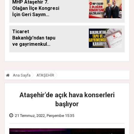
MHP Ataşehir 7.
SÜRÜYOR
Olağan İlçe Kongresi
İçin Geri Sayım
Başladı
Ticaret
Bakanlığı'ndan tapu
ve gayrimenkul
kararı: Bu kritik adımı
atlayan satış
yapamayacak
Ana Sayfa
ATAŞEHİR
Ataşehir’de açık hava konserleri
başlıyor
21 Temmuz, 2022, Perşembe 15:35