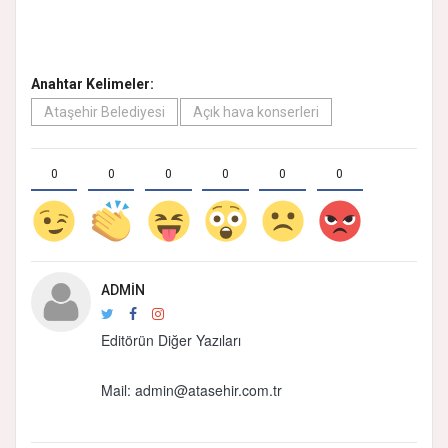
Anahtar Kelimeler:
Ataşehir Belediyesi
Açık hava konserleri
0
0
0
0
0
0
ADMIN
Editörün Diğer Yazıları
Mail: admin@atasehir.com.tr