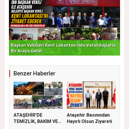
Başkan Vekilleri Kent Lokantası'nda Vatandaşlarla
Dur
Bir Araya Geldi
Bu
Benzer Haberler
ATAŞEHİR'DE
Ataşehir Basınından
TEMİZLİK, BAKIM VE
Hayırlı Olsun Ziyareti
İLAÇLAMA ÇALIŞ...