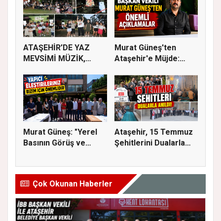
ATAŞEHİR’DE YAZ
Murat Güneş'ten
MEVSİMİ MÜZİK,
Ataşehir'e Müjde:
SİNEMA VE ŞENL...
İmar Planla...
Murat Güneş: "Yerel
Ataşehir, 15 Temmuz
Basının Görüş ve
Şehitlerini Dualarla
Eleştiri...
Andı...
Çok Okunan Haberler