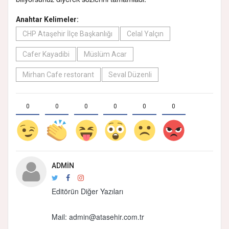
Anahtar Kelimeler:
CHP Ataşehir İlçe Başkanlığı
Celal Yalçın
Cafer Kayadibi
Müslüm Acar
Mirhan Cafe restorant
Seval Düzenli
0
0
0
0
0
0
ADMIN
Editörün Diğer Yazıları
Mail:
admin@atasehir.com.tr