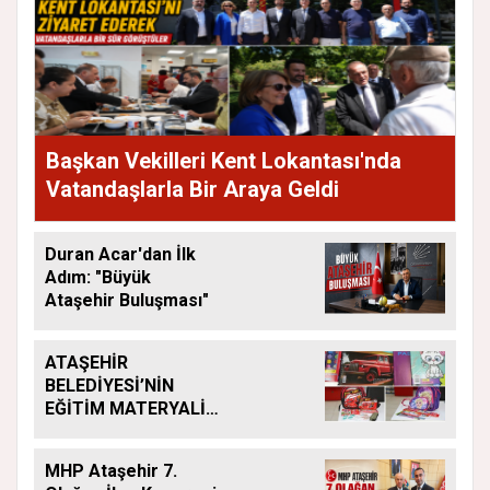
Başkan Vekilleri Kent Lokantası'nda
Vatandaşlarla Bir Araya Geldi
Duran Acar'dan İlk
Adım: "Büyük
Ataşehir Buluşması"
ATAŞEHİR
BELEDİYESİ’NİN
EĞİTİM MATERYALİ
DESTEĞİ YENİ
DÖNEMDE DE
MHP Ataşehir 7.
SÜRÜYOR