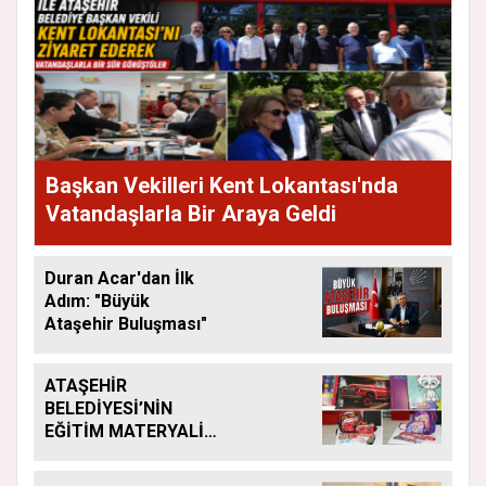
Başkan Vekilleri Kent Lokantası'nda
Vatandaşlarla Bir Araya Geldi
Duran Acar'dan İlk
Adım: "Büyük
Ataşehir Buluşması"
ATAŞEHİR
BELEDİYESİ’NİN
EĞİTİM MATERYALİ
DESTEĞİ YENİ
DÖNEMDE DE