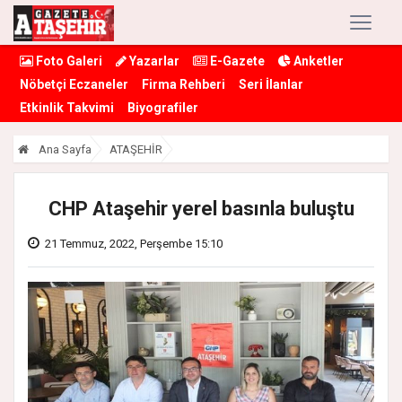
Foto Galeri
Yazarlar
E-Gazete
Anketler
Nöbetçi Eczaneler
Firma Rehberi
Seri İlanlar
Etkinlik Takvimi
Biyografiler
Ana Sayfa
ATAŞEHİR
CHP Ataşehir yerel basınla buluştu
21 Temmuz, 2022, Perşembe 15:10