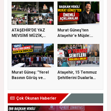
ATAŞEHİR’DE YAZ
Murat Güneş'ten
MEVSİMİ MÜZİK,
Ataşehir'e Müjde:
SİNEMA VE ŞENL...
İmar Planla...
Murat Güneş: "Yerel
Ataşehir, 15 Temmuz
Basının Görüş ve
Şehitlerini Dualarla
Eleştiri...
Andı...
Çok Okunan Haberler