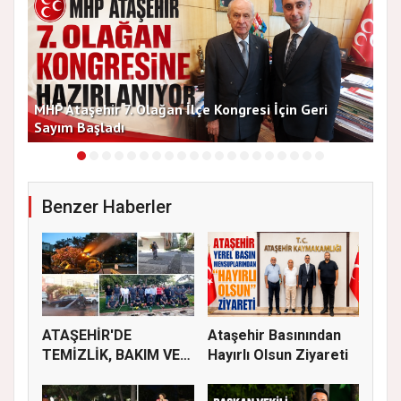
MHP Ataşehir 7. Olağan İlçe Kongresi İçin Geri
Baş
Sayım Başladı
Bir
Benzer Haberler
ATAŞEHİR'DE
Ataşehir Basınından
TEMİZLİK, BAKIM VE
Hayırlı Olsun Ziyareti
İLAÇLAMA ÇALIŞ...