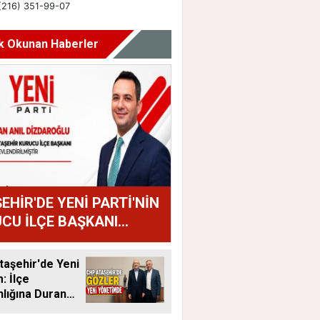
k Okunan Haberler
EHİR'DE YENİ PARTİ'NİN
CU İLÇE BAŞKANI
AN ANIL DİZDAROĞLU
U
aşehir'de Yeni
 İlçe
lığına Duran
tandı