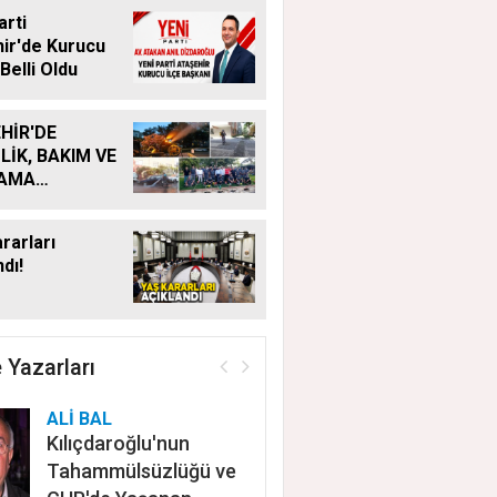
arti
ir'de Kurucu
Belli Oldu
HİR'DE
LİK, BAKIM VE
LAMA
MALARI
KSIZ SÜRÜYOR
rarları
dı!
 Yazarları
ALİ BAL
Kılıçdaroğlu'nun
Tahammülsüzlüğü ve