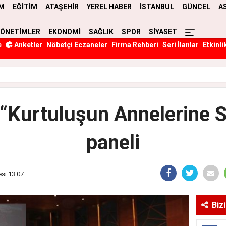
M
EĞİTİM
ATAŞEHİR
YEREL HABER
İSTANBUL
GÜNCEL
A
YÖNETİMLER
EKONOMİ
SAĞLIK
SPOR
SİYASET
e
Anketler
Nöbetçi Eczaneler
Firma Rehberi
Seri İlanlar
Etkinli
 “Kurtuluşun Annelerine 
paneli
esi 13:07
Biz