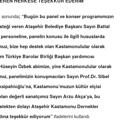
VEREN HERKESE TEŞEKKÜR EDERİM”
n sonunda
; “Bugün bu panel ve konser programımızın
steği veren Ataşehir Belediye Başkanı Sayın Battal
personeline, panelin konusu ile ilgili hususlarda
umuz, bize hep destek olan Kastamonulular olarak
nem Türkiye Barolar Birliği Başkan yardımcısı
 Hüseyin Özbek abimize, yine Kastamonulular olarak
ız, panelimizin konuşmacıları Sayın Prof.Dr. Sibel
üksipahioğlu’na, Kastamonu’muzun kültür elçisi
olan değerli sanatçımız Sayın Arzu Akça’ya, bu
estekten dolayı Ataşehir Kastamonu Dernekler
ifadelerini kullandı.
dına teşekkür ediyorum”