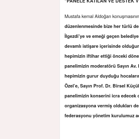
“PANELE KATILAN VE DESTEK 
Mustafa kemal Aldoğan konuşmasını
düzenlenmesinde bize her türlü de
İlgezdi’ye ve emeği geçen belediye 
devamlı istişare içerisinde olduğ
hepimizin iftihar ettiği önceki dö
panelimizin moderatörü Sayın Av.
hepimizin gurur duyduğu hocalarım
Özel’e, Sayın Prof. Dr. Birsel Küç
panelimizin konserini icra edecek 
organizasyona vermiş oldukları d
federasyonu yönetim kurulumuz a