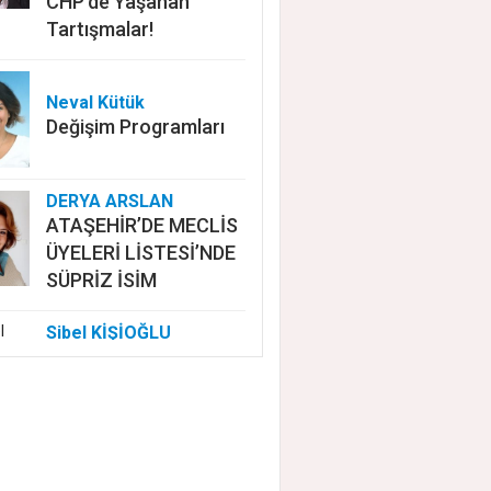
CHP'de Yaşanan
Tartışmalar!
Neval Kütük
Değişim Programları
DERYA ARSLAN
ATAŞEHİR’DE MECLİS
ÜYELERİ LİSTESİ’NDE
SÜPRİZ İSİM
Sibel KİŞİOĞLU
EUROVISION'DA
NELER OLUYOR?