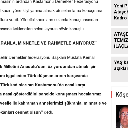
okunmasının ardından Kastamonu Dernekler Federasyonu
Yeni P
 kadın yöneticiyi yanına alarak bir selamlama konuşması
Ataşeh
Kadro 
cilere verdi. Yönetici kadınların selamla konuşmasından
sında katılımcıları selamlayarak şöyle konuştu.
ATAŞE
TEMİZ
RANLA, MİNNETLE VE RAHMETLE ANIYORUZ”
İLAÇ
ÇALIŞ
aşehir Dernekler federasyonu Başkanı Mustafa Kemal
ARALI
YAŞ ka
k Milletini Anadolu’dan, öz yurdundan atmak için
açıklan
ını işgal eden Türk düşmanlarının karşısında
 Türk kadınlarının Kastamonu’da nasıl karşı
nasıl gösterdiğini panelde konuşmacı hocalarımız
Köşe
 vesile ile kahraman annelerimizi şükranla, minnetle ve
dedi.
ekânları cennet olsun”