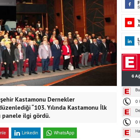
S
A
L
T
taşehir Kastamonu Dernekler
düzenlediği “103. Yılında Kastamonu İlk
 panele ilgi gördü.
inle
Linkedin
WhatsApp