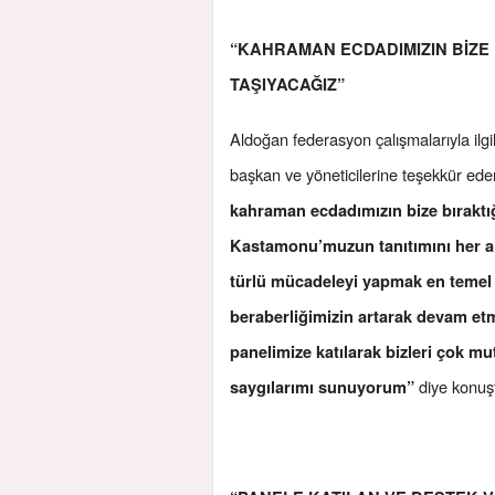
“KAHRAMAN ECDADIMIZIN BİZE 
TAŞIYACAĞIZ”
Aldoğan federasyon çalışmalarıyla ilgil
başkan ve yöneticilerine teşekkür ed
kahraman ecdadımızın bize bıraktığ
Kastamonu’muzun tanıtımını her a
türlü mücadeleyi yapmak en temel g
beraberliğimizin artarak devam et
panelimize katılarak bizleri çok mut
diye konuş
saygılarımı sunuyorum”