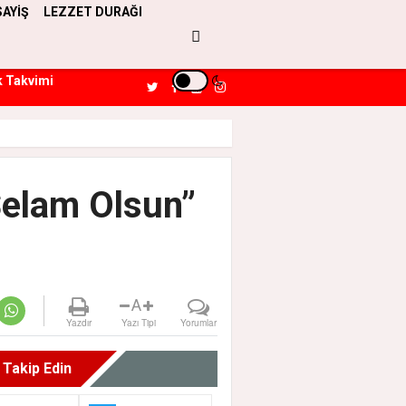
SAYİŞ
LEZZET DURAĞI
k Takvimi
Selam Olsun”
A
Yazdır
Yazı Tipi
Yorumlar
i Takip Edin