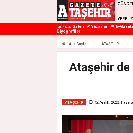
GÜNDE
YEREL 
Foto Galeri
Yazarlar
E-Gazet
Biyografiler
Ana Sayfa
ATAŞEHİR
Ataşehir de
12 Aralık, 2022, Pazart
ATAŞEHİR