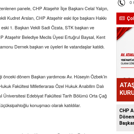
zenlenen panele, CHP Ataşehir İlçe Başkanı Celal Yalçın,
kili Kudret Arslan, CHP Ataşehir eski ilçe başkanı Hakkı
Ço
i eski 1. Başkan Vekili Sadi Özata, STK başkan ve
, CHP Ataşehir Belediye Meclis Üyesi Ertuğrul Baysal, Kent
monu Dernek başkan ve üyeleri ile vatandaşlar katıldı.
iği önceki dönem Başkan yardımcısı Av. Hüseyin Özbek’in
ATAŞ
Hukuk Fakültesi Milletlerarası Özel Hukuk Anabilim Dalı
KURU
ul Üniversitesi Edebiyat Fakültesi Tarih Bölümü Orta Çağ
ATAK
Küçüksipahioğlu konuşmacı olarak katıldılar.
OLD
CHP At
Dönem:
Başkan
Acar A