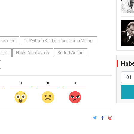
erasyonu
103'yılında Kastyamonu kadın Mitingi
alçın
Hakkı Altınkaynak
Kudret Arslan
Habe
0
0
0