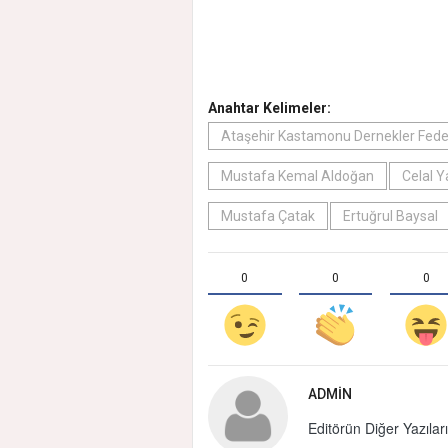
Anahtar Kelimeler:
Ataşehir Kastamonu Dernekler Fed
Mustafa Kemal Aldoğan
Celal Y
Mustafa Çatak
Ertuğrul Baysal
0
0
0
ADMIN
Editörün Diğer Yazıları