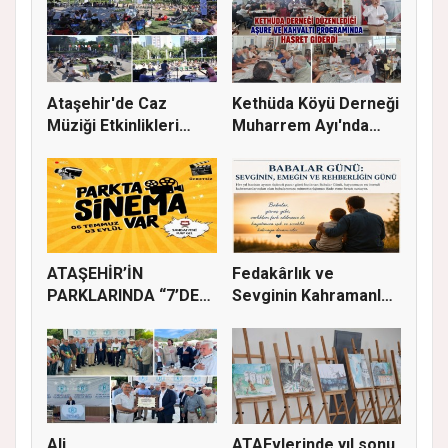
Ataşehir'de Caz
Kethüda Köyü Derneği
Müziği Etkinlikleri
Muharrem Ayı'nda
devam ede...
Gönülle...
ATAŞEHİR’İN
Fedakârlık ve
PARKLARINDA “7’DEN
Sevginin Kahramanları
70’E SİNEMA KE...
Olan Baba...
Ali
ATAEvlerinde yıl sonu