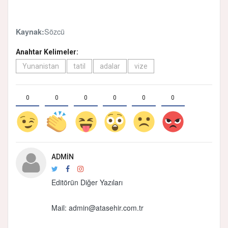
Sözcü
Kaynak:
Anahtar Kelimeler:
Yunanistan
tatil
adalar
vize
0
0
0
0
0
0
ADMIN
Editörün Diğer Yazıları
Mail:
admin@atasehir.com.tr