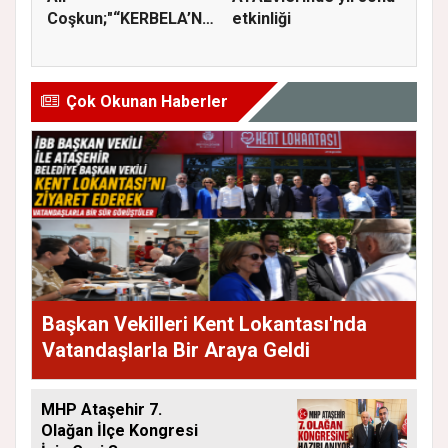
Coşkun;"“KERBELA’NIN
etkinliği
YASI, ADALETİN VE
HA...
Çok Okunan Haberler
Başkan Vekilleri Kent Lokantası'nda
Vatandaşlarla Bir Araya Geldi
MHP Ataşehir 7.
Olağan İlçe Kongresi