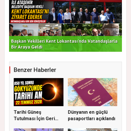
Başkan Vekilleri Kent Lokantası'nda Vatandaşlarla
Dur
Bir Araya Geldi
Bu
Benzer Haberler
Tarihi Güneş
Dünyanın en güçlü
Tutulması İçin Geri
pasaportları açıklandı
Sayım: Duned...