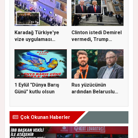
Karadağ Türkiye'ye
Clinton istedi Demirel
vize uygulaması
vermedi, Trump
getiriyor
istedi...
1 Eylül "Dünya Barış
Rus yüzücünün
Günü" kutlu olsun
ardından Belaruslu
spor yönetic...
Çok Okunan Haberler