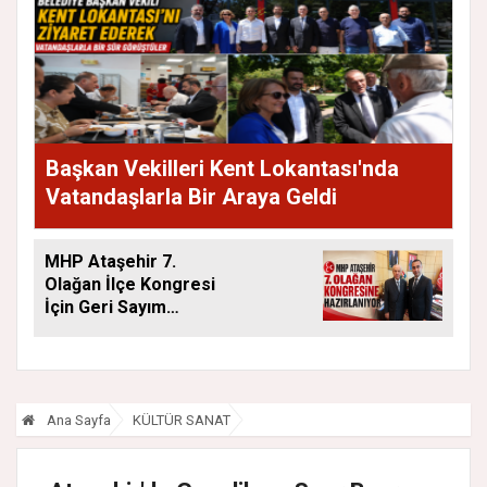
Başkan Vekilleri Kent Lokantası'nda
Vatandaşlarla Bir Araya Geldi
MHP Ataşehir 7.
Olağan İlçe Kongresi
İçin Geri Sayım
Başladı
Ana Sayfa
KÜLTÜR SANAT