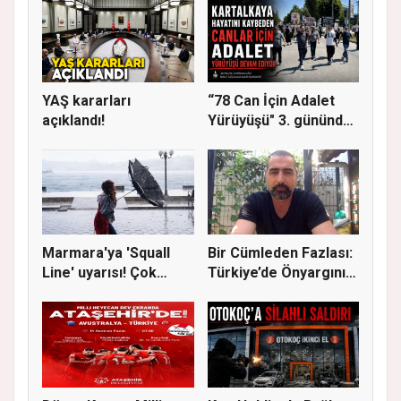
YAŞ kararları
“78 Can İçin Adalet
açıklandı!
Yürüyüşü" 3. gününde
Gere...
Marmara'ya 'Squall
Bir Cümleden Fazlası:
Line' uyarısı! Çok
Türkiye’de Önyargının
kuvvetl...
S...