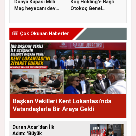
Dünya Kupası Milli
Koç Holding’e Bağlı
Maç heyecanı dev
Otokoç Genel
ekranda A...
Müdürlüğü He...
Çok Okunan Haberler
Başkan Vekilleri Kent Lokantası'nda
Vatandaşlarla Bir Araya Geldi
Duran Acar'dan İlk
Adım: "Büyük