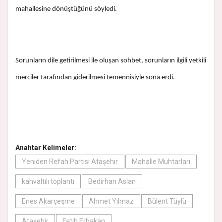
mahallesine dönüştüğünü söyledi.
Sorunların dile getirilmesi ile oluşan sohbet, sorunların ilgili yetkili
merciler tarafından giderilmesi temennisiyle sona erdi.
Anahtar Kelimeler:
Yeniden Refah Partisi Ataşehir
Mahalle Muhtarları
kahvaltılı toplantı
Bedirhan Aslan
Enes Akarçeşme
Ahmet Yılmaz
Bülent Tüylü
Ataşehir
Fatih Erbakan