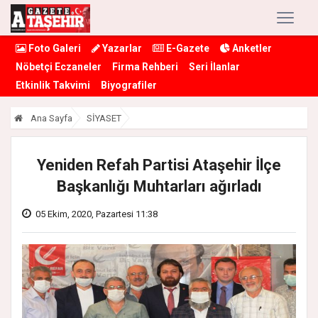
Foto Galeri
Yazarlar
E-Gazete
Anketler
Nöbetçi Eczaneler
Firma Rehberi
Seri İlanlar
Etkinlik Takvimi
Biyografiler
Ana Sayfa
SİYASET
Yeniden Refah Partisi Ataşehir İlçe
Başkanlığı Muhtarları ağırladı
05 Ekim, 2020, Pazartesi 11:38