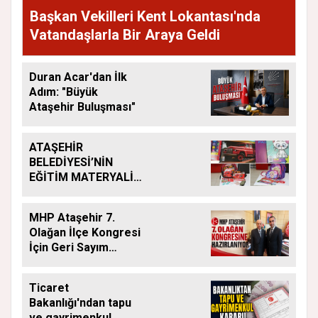
Başkan Vekilleri Kent Lokantası'nda
Vatandaşlarla Bir Araya Geldi
Duran Acar'dan İlk
Adım: "Büyük
Ataşehir Buluşması"
ATAŞEHİR
BELEDİYESİ’NİN
EĞİTİM MATERYALİ
DESTEĞİ YENİ
DÖNEMDE DE
MHP Ataşehir 7.
SÜRÜYOR
Olağan İlçe Kongresi
İçin Geri Sayım
Başladı
Ticaret
Bakanlığı'ndan tapu
ve gayrimenkul