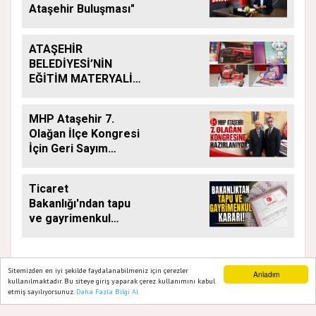
Ataşehir Buluşması"
ATAŞEHİR
BELEDİYESİ’NİN
EĞİTİM MATERYALİ
DESTEĞİ YENİ
DÖNEMDE DE
MHP Ataşehir 7.
SÜRÜYOR
Olağan İlçe Kongresi
İçin Geri Sayım
Başladı
Ticaret
Bakanlığı'ndan tapu
ve gayrimenkul
kararı: Bu kritik adımı
atlayan satış
yapamayacak
Sitemizden en iyi şekilde faydalanabilmeniz için çerezler
Anladım
kullanılmaktadır. Bu siteye giriş yaparak çerez kullanımını kabul
etmiş sayılıyorsunuz.
Daha Fazla Bilgi Al
Ana Sayfa
Web TV
Foto Galeri
Yazarlar
GAZETE ATAŞEHIR 2020