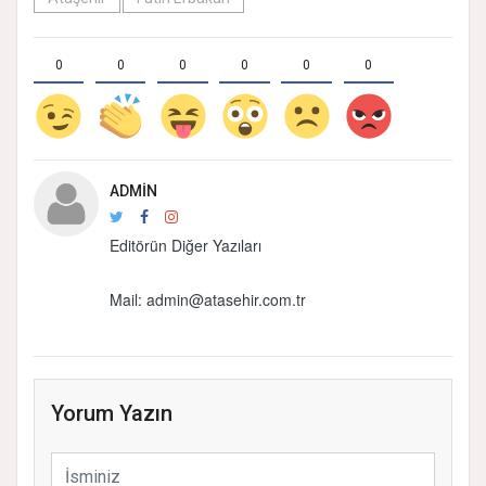
0
0
0
0
0
0
ADMIN
Editörün Diğer Yazıları
Mail:
admin@atasehir.com.tr
Yorum Yazın