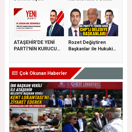
Başkanlığına...
Old...
ATAŞEHİR'DE YENİ
Rozet Değiştiren
PARTİ'NİN KURUCU
Başkanlar ile Hukuki
İLÇE BAŞKAN...
Süreci...
Çok Okunan Haberler