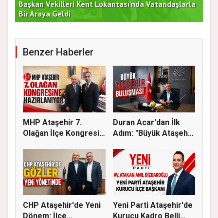
Başkan Vekilleri Kent Lokantası'nda Vatandaşlarla
Dur
Bir Araya Geldi
Bu
Benzer Haberler
MHP Ataşehir 7.
Duran Acar'dan İlk
Olağan İlçe Kongresi
Adım: "Büyük Ataşehir
İçin Ger...
Bulu...
CHP Ataşehir'de Yeni
Yeni Parti Ataşehir'de
Dönem: İlçe
Kurucu Kadro Belli