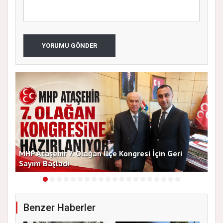
YORUMU GÖNDER
MHP Ataşehir 7. Olağan İlçe Kongresi İçin Geri
Baş
Sayım Başladı
Bir
Benzer Haberler