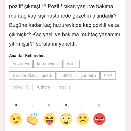
pozitif çıkmıştır? Pozitif çıkan yaşlı ve bakıma
muhtaç kaç kişi hastanede gözetim altındadır?
Bugüne kadar kaç huzurevinde kaç pozitif vaka
çıkmıştır? Kaç yaşlı ve bakıma muhtaç yaşamını
yitirmiştir?” sorularını yöneltti.
Anahtar Kelimeler:
huzurevi
koronavirüs
vaka
Gamze Akkuş İlgezdi
TBMM
gündem
CHP
covid-19
Ankara
meclis
0
0
0
0
0
0