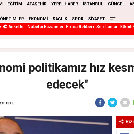
M
EĞİTİM
ATAŞEHİR
YEREL HABER
İSTANBUL
GÜNCEL
A
YÖNETİMLER
EKONOMİ
SAĞLIK
SPOR
SİYASET
e
Anketler
Nöbetçi Eczaneler
Firma Rehberi
Seri İlanlar
Etkinli
onomi politikamız hız ke
edecek"
esi 13:08
Biz