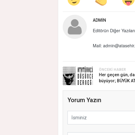
ADMIN
Editörün Diğer Yazıları
Mail:
admin@atasehir.
ÖNCEKI HABER
Her geçen gün, da
büyüyor; BÜYÜK AT.
Yorum Yazın