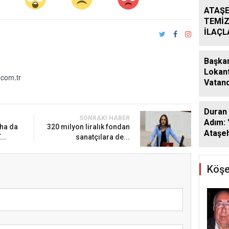
ATAŞE
TEMİZ
İLAÇ
ÇALIŞ
ARALI
Başkan
Lokant
com.tr
Vatand
Araya 
Duran 
SONRAKI HABER
Adım: 
ha da
320 milyon liralık fondan
Ataşeh
..
sanatçılara de...
Köşe