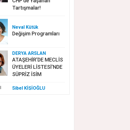
CHP'de Yaşanan
Tartışmalar!
Neval Kütük
Değişim Programları
DERYA ARSLAN
ATAŞEHİR’DE MECLİS
ÜYELERİ LİSTESİ’NDE
SÜPRİZ İSİM
Sibel KİŞİOĞLU
EUROVISION'DA
NELER OLUYOR?