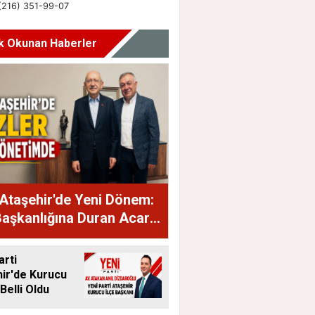
k Okunan Haberler
Ataşehir'de Yeni Dönem:
Başkanlığına Duran Acar
dı
arti
ir'de Kurucu
Belli Oldu