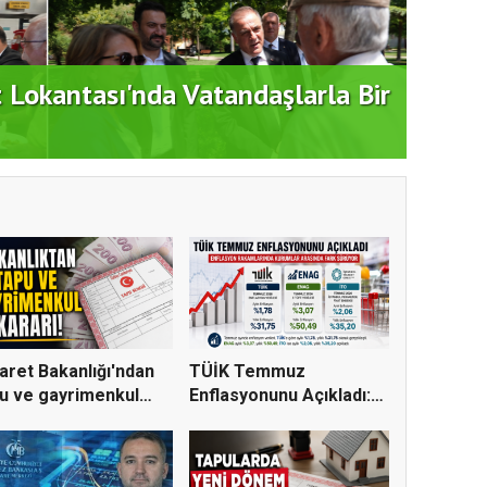
ATAŞ
dım: "Büyük Ataşehir Buluşması"
DEST
aret Bakanlığı'ndan
TÜİK Temmuz
u ve gayrimenkul
Enflasyonunu Açıkladı:
.
Aylık Artı...