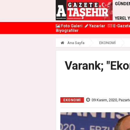
GÜNDE
YEREL 
Foto Galeri
Yazarlar
E-Gazet
Biyografiler
Ana Sayfa
EKONOMİ
Varank; "Ek
09 Kasım, 2020, Pazart
EKONOMİ