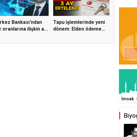
rkez Bankası'ndan
Tapu işlemlerinde yeni
z oranlarına ilişkin a...
dönem: Elden ödeme
ve...
İmsak
Biyo