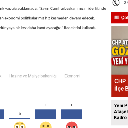
nk yaptığı açıklamada, “Sayın Cumhurbaşkanımızın liderliğinde
Ço
lanan ekonomi politikalarımız hız kesmeden devam edecek.
ünyaya bir kez daha kanıtlayacağız.” ifadelerini kullandı.
k
Hazine ve Maliye bakanlığı
Ekonomi
CHP 
İlçe 
Atan
Yeni P
1
1
Ataşeh
0
Kadro 