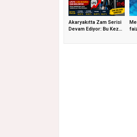
Akaryakıtta Zam Serisi
Me
Devam Ediyor: Bu Kez
fai
S...