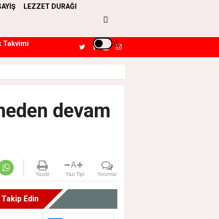
SAYİŞ
LEZZET DURAĞI
k Takvimi
smeden devam
A
Yazdır
Yazı Tipi
Yorumlar
i Takip Edin