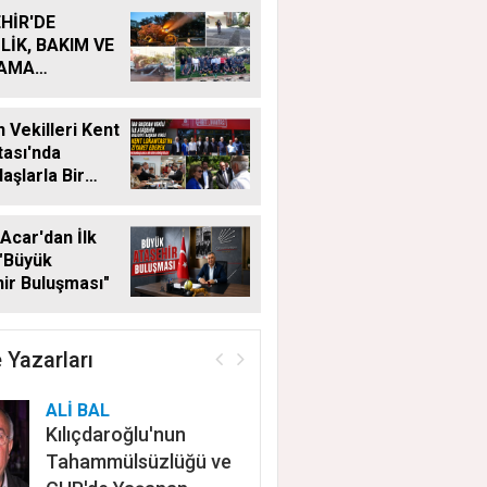
HİR'DE
LİK, BAKIM VE
LAMA
MALARI
KSIZ SÜRÜYOR
 Vekilleri Kent
ası'nda
aşlarla Bir
Geldi
Acar'dan İlk
"Büyük
ir Buluşması"
 Yazarları
ALİ BAL
Kılıçdaroğlu'nun
Tahammülsüzlüğü ve