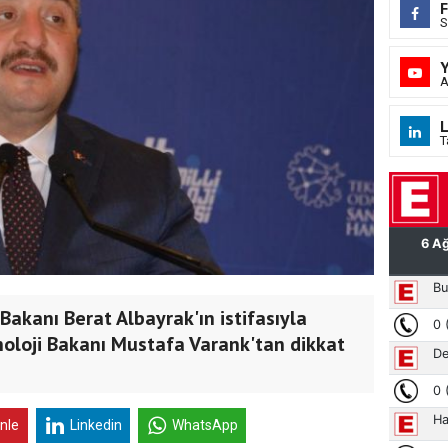
S
A
L
T
Bakanı Berat Albayrak'ın istifasıyla
knoloji Bakanı Mustafa Varank'tan dikkat
inle
Linkedin
WhatsApp