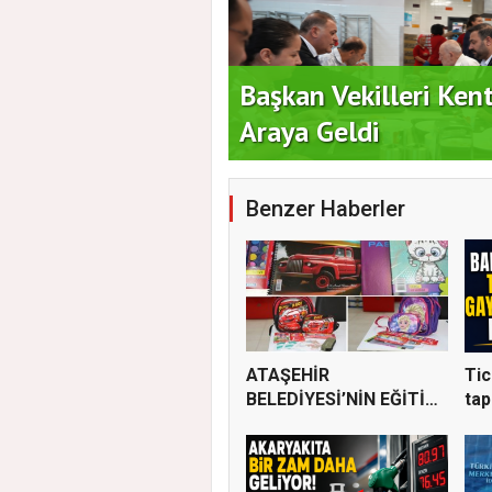
 Vatandaşlarla Bir
Duran Acar'dan İlk A
Benzer Haberler
ATAŞEHİR
Tic
BELEDİYESİ’NİN EĞİTİM
tap
MATERYALİ DEST...
ka..