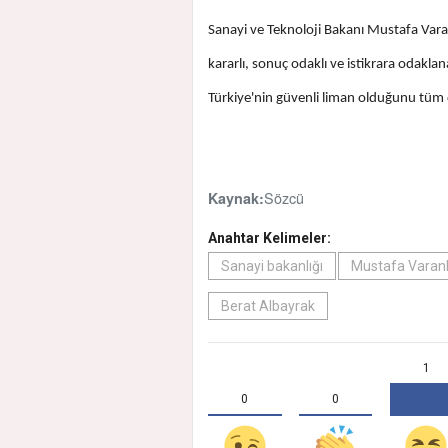
Sanayi ve Teknoloji Bakanı Mustafa Vara
kararlı, sonuç odaklı ve istikrara odak
Türkiye'nin güvenli liman olduğunu tüm d
Sözcü
Kaynak:
Anahtar Kelimeler:
Sanayi bakanlığı
Mustafa Varan
Berat Albayrak
1
0
0