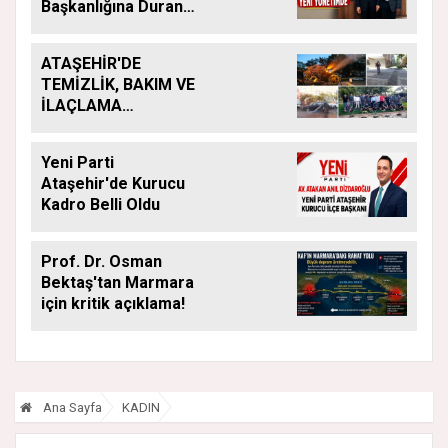
Başkanlığına Duran
Acar Atandı
ATAŞEHİR'DE
TEMİZLİK, BAKIM VE
İLAÇLAMA
ÇALIŞMALARI
ARALIKSIZ SÜRÜYOR
Yeni Parti
Ataşehir'de Kurucu
Kadro Belli Oldu
Prof. Dr. Osman
Bektaş'tan Marmara
için kritik açıklama!
Ana Sayfa
KADIN