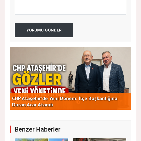
YORUMU GÖNDER
AT
Yeni Parti Ataşehir'de Kurucu Kadro Belli Oldu
ÇA
Benzer Haberler