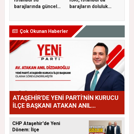
barajlarında güncel
barajların doluluk
doluluk oranı...
oranını...
Çok Okunan Haberler
ATAŞEHİR'DE YENİ PARTİ'NİN KURUCU
İLÇE BAŞKANI ATAKAN ANIL
DİZDAROĞLU OLDU
CHP Ataşehir'de Yeni
Dönem: İlçe