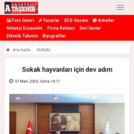
Foto Galeri
Yazarlar
E-Gazete
Anketler
Nöbetçi Eczaneler
Firma Rehberi
Seri İlanlar
Etkinlik Takvimi
Biyografiler
Ana Sayfa
GÜNCEL
Sokak hayvanları için dev adım
07 Mart, 2025, Cuma 14:17