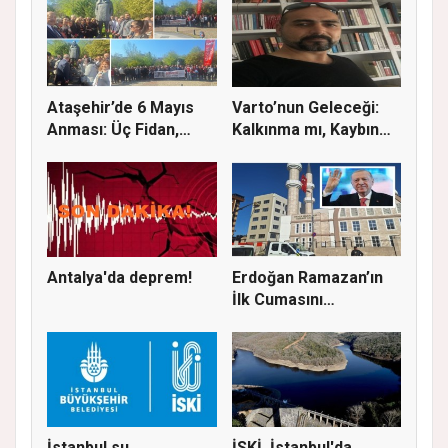
Ataşehir’de 6 Mayıs
Varto’nun Geleceği:
Anması: Üç Fidan,
Kalkınma mı, Kaybın
Deniz G...
Başla...
Antalya'da deprem!
Erdoğan Ramazan’ın
İlk Cumasını
Ataşehir’de K...
İstanbul su
İSKİ, İstanbul'da