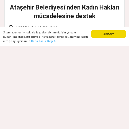
Ataşehir Belediyesi’nden Kadın Hakları
mücadelesine destek
07 Mart, 2025, Cuma 21:51
Sitemizden en iyi şekilde faydalanabilmeniz için çerezler
Anladım
kullanılmaktadır. Bu siteye giriş yaparak çerez kullanımını kabul
etmiş sayılıyorsunuz.
Daha Fazla Bilgi Al
Ana Sayfa
Web TV
Foto Galeri
Yazarlar
Ataşehir Belediyesi ile Kadının İnsan
Hakları Derneği, 8 Mart Dünya Emekçi
Kadınlar Günü’nde önemli bir iş birliğine