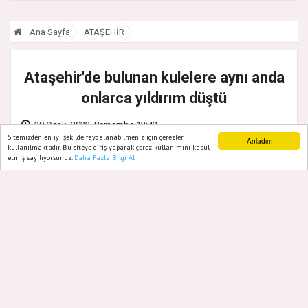
Ana Sayfa
ATAŞEHİR
Ataşehir'de bulunan kulelere aynı anda
onlarca yıldırım düştü
20 Ocak, 2022, Perşembe 12:42
Sitemizden en iyi şekilde faydalanabilmeniz için çerezler
Anladım
kullanılmaktadır. Bu siteye giriş yaparak çerez kullanımını kabul
etmiş sayılıyorsunuz.
Daha Fazla Bilgi Al
Ana Sayfa
Web TV
Foto Galeri
Yazarlar