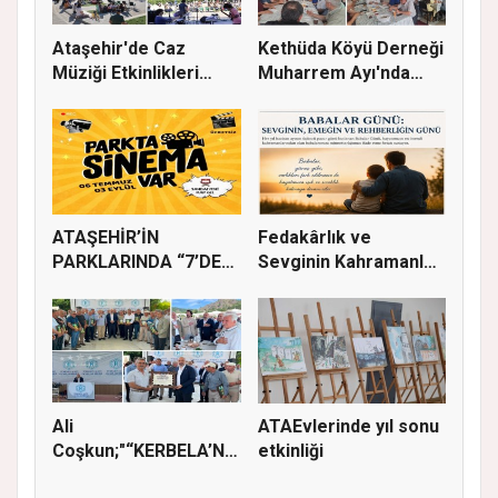
Ataşehir'de Caz
Kethüda Köyü Derneği
Müziği Etkinlikleri
Muharrem Ayı'nda
devam ede...
Gönülle...
ATAŞEHİR’İN
Fedakârlık ve
PARKLARINDA “7’DEN
Sevginin Kahramanları
70’E SİNEMA KE...
Olan Baba...
Ali
ATAEvlerinde yıl sonu
Coşkun;"“KERBELA’NIN
etkinliği
YASI, ADALETİN VE