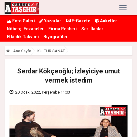
Foto Galeri
Yazarlar
E-Gazete
Anketler
Nöbetçi Eczaneler
Firma Rehberi
Seri İlanlar
Etkinlik Takvimi
Biyografiler
Ana Sayfa
KÜLTÜR SANAT
Serdar Kökçeoğlu; İzleyiciye umut
vermek istedim
20 Ocak, 2022, Perşembe 11:03