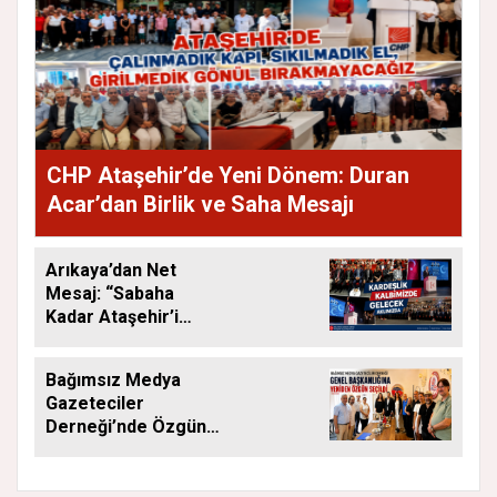
CHP Ataşehir’de Yeni Dönem: Duran
Acar’dan Birlik ve Saha Mesajı
Arıkaya’dan Net
Mesaj: “Sabaha
Kadar Ataşehir’i
Düşüneceğiz”
Bağımsız Medya
Gazeteciler
Derneği’nde Özgün
Yeniden Başkan