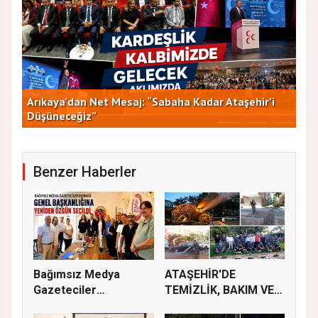
Arıkaya’dan Net Mesaj: “Sabaha Kadar Ataşehir’i
CHP
Düşüneceğiz”
ve 
Benzer Haberler
Bağımsız Medya
ATAŞEHİR'DE
Gazeteciler
TEMİZLİK, BAKIM VE
Derneği’nde Özgün...
İLAÇLAMA ÇALIŞ...