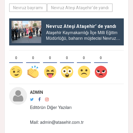
Nevruz bayramı
Nevruz Ateşi Ataşehir'de yandı
Nevruz Ateşi Ataşehir’ de yandı
Ataşehir Kaymakamlığı İlçe Milli Eğitim
Müdürlüğü, baharın müjdecisi Nevruz
Bayramı ve Türk Dünyası ve Toplulukları
haftası nedeni...
0
0
0
0
0
0
ADMIN
Editörün Diğer Yazıları
Mail:
admin@atasehir.com.tr