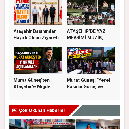
Ataşehir Basınından
ATAŞEHİR’DE YAZ
Hayırlı Olsun Ziyareti
MEVSİMİ MÜZİK,
SİNEMA VE ŞENL...
Murat Güneş'ten
Murat Güneş: "Yerel
Ataşehir'e Müjde:
Basının Görüş ve
İmar Planla...
Eleştiri...
Çok Okunan Haberler