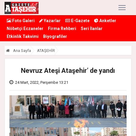
Foto Galeri
Yazarlar
E-Gazete
Anketler
Nöbetçi Eczaneler
Firma Rehberi
Seri İlanlar
Etkinlik Takvimi
Biyografiler
Ana Sayfa
ATAŞEHİR
Nevruz Ateşi Ataşehir’ de yandı
24 Mart, 2022, Perşembe 13:21