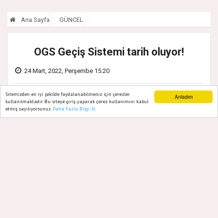
Ana Sayfa
GÜNCEL
OGS Geçiş Sistemi tarih oluyor!
24 Mart, 2022, Perşembe 15:20
Sitemizden en iyi şekilde faydalanabilmeniz için çerezler
Anladım
kullanılmaktadır. Bu siteye giriş yaparak çerez kullanımını kabul
etmiş sayılıyorsunuz.
Daha Fazla Bilgi Al
Ana Sayfa
Web TV
Foto Galeri
Yazarlar
31 Mart itibari ile köprü ve otoyol