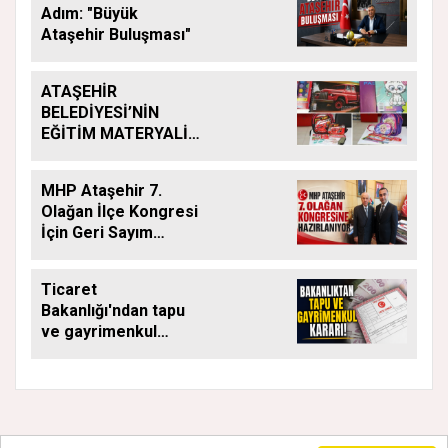
Adım: "Büyük
Ataşehir Buluşması"
ATAŞEHİR
BELEDİYESİ’NİN
EĞİTİM MATERYALİ
DESTEĞİ YENİ
DÖNEMDE DE
MHP Ataşehir 7.
SÜRÜYOR
Olağan İlçe Kongresi
İçin Geri Sayım
Başladı
Ticaret
Bakanlığı'ndan tapu
ve gayrimenkul
kararı: Bu kritik adımı
atlayan satış
yapamayacak