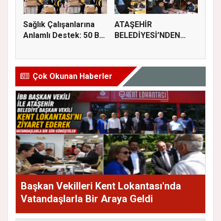
Sağlık Çalışanlarına
ATAŞEHİR
Anlamlı Destek: 50 Bin
BELEDİYESİ’NDEN
M...
GIDA GÜVENLİĞİ
İÇİN...
Çok Okunan Haberler
Başkan Vekilleri Kent Lokantası'nda
Vatandaşlarla Bir Araya Geldi