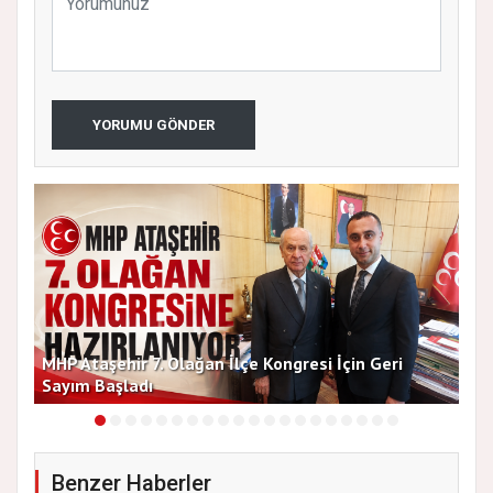
YORUMU GÖNDER
MHP Ataşehir 7. Olağan İlçe Kongresi İçin Geri
Baş
Sayım Başladı
Bir
Benzer Haberler