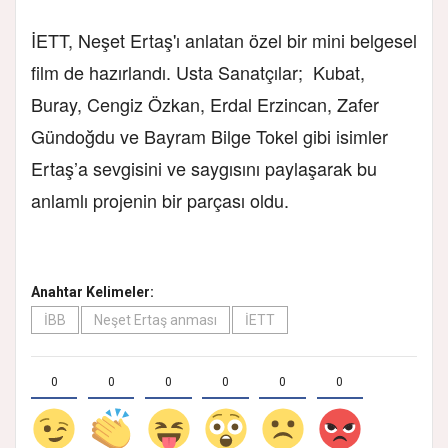
İETT, Neşet Ertaş'ı anlatan özel bir mini belgesel
film de hazırlandı. Usta Sanatçılar; Kubat,
Buray, Cengiz Özkan, Erdal Erzincan, Zafer
Gündoğdu ve Bayram Bilge Tokel gibi isimler
Ertaş’a sevgisini ve saygısını paylaşarak bu
anlamlı projenin bir parçası oldu.
Anahtar Kelimeler:
İBB
Neşet Ertaş anması
İETT
0
0
0
0
0
0