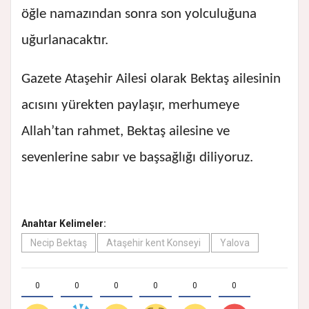
öğle namazından sonra son yolculuğuna
uğurlanacaktır.
Gazete Ataşehir Ailesi olarak Bektaş ailesinin
acısını yürekten paylaşır, merhumeye
Allah’tan rahmet, Bektaş ailesine ve
sevenlerine sabır ve başsağlığı diliyoruz.
Anahtar Kelimeler:
Necip Bektaş
Ataşehir kent Konseyi
Yalova
0
0
0
0
0
0