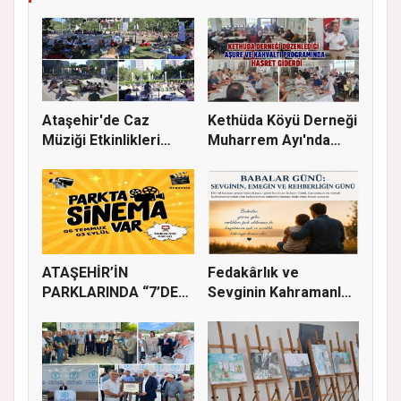
Ataşehir'de Caz
Kethüda Köyü Derneği
Müziği Etkinlikleri
Muharrem Ayı'nda
devam ede...
Gönülle...
ATAŞEHİR’İN
Fedakârlık ve
PARKLARINDA “7’DEN
Sevginin Kahramanları
70’E SİNEMA KE...
Olan Baba...