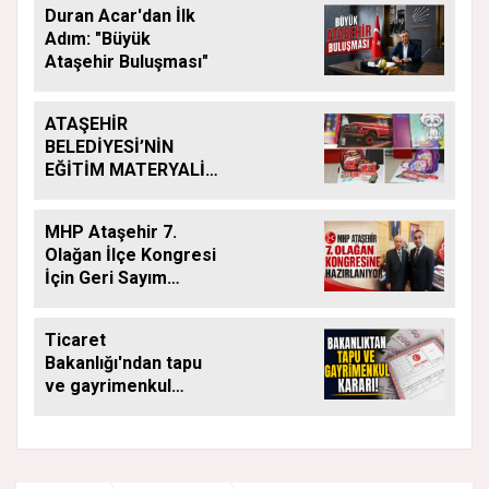
Duran Acar'dan İlk
Adım: "Büyük
Ataşehir Buluşması"
ATAŞEHİR
BELEDİYESİ’NİN
EĞİTİM MATERYALİ
DESTEĞİ YENİ
DÖNEMDE DE
MHP Ataşehir 7.
SÜRÜYOR
Olağan İlçe Kongresi
İçin Geri Sayım
Başladı
Ticaret
Bakanlığı'ndan tapu
ve gayrimenkul
kararı: Bu kritik adımı
atlayan satış
yapamayacak