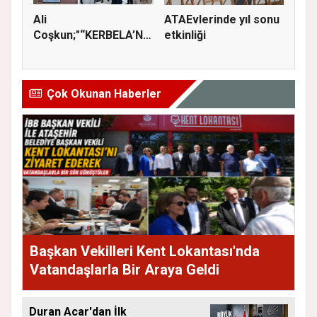
Ali
ATAEvlerinde yıl sonu
Coşkun;"“KERBELA’NIN
etkinliği
YASI, ADALETİN VE
HA...
Çok Okunan Haberler
Başkan Vekilleri Kent Lokantası'nda
Vatandaşlarla Bir Araya Geldi
Duran Acar'dan İlk