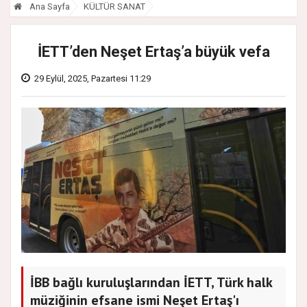
Ana Sayfa
KÜLTÜR SANAT
İETT’den Neşet Ertaş’a büyük vefa
29 Eylül, 2025, Pazartesi 11:29
İBB bağlı kuruluşlarından İETT, Türk halk
müziğinin efsane ismi Neşet Ertaş'ı