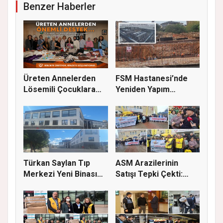
Benzer Haberler
Üreten Annelerden
FSM Hastanesi’nde
Lösemili Çocuklara
Yeniden Yapım
Destek
Çalışmaları S...
Türkan Saylan Tıp
ASM Arazilerinin
Merkezi Yeni Binası
Satışı Tepki Çekti:
İçin İz...
“Sağlık...