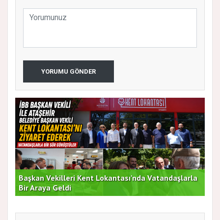
YORUMU GÖNDER
Başkan Vekilleri Kent Lokantası'nda Vatandaşlarla
Dur
Bir Araya Geldi
Bu