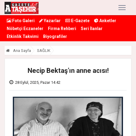
Foto Galeri
Yazarlar
E-Gazete
Anketler
Nöbetçi Eczaneler
Firma Rehberi
Seri İlanlar
Etkinlik Takvimi
Biyografiler
Ana Sayfa
SAĞLIK
Necip Bektaş’ın anne acısı!
28 Eylül, 2025, Pazar 14:42