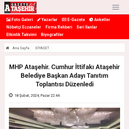
Foto Galeri
Yazarlar
E-Gazete
Anketler
Nöbetçi Eczaneler
Firma Rehberi
Seri İlanlar
Etkinlik Takvimi
Biyografiler
Ana Sayfa
SİYASET
MHP Ataşehir. Cumhur İttifakı Ataşehir
Belediye Başkan Adayı Tanıtım
Toplantısı Düzenledi
18 Şubat, 2024, Pazar 22:44