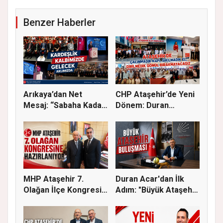
Benzer Haberler
Arıkaya’dan Net
CHP Ataşehir’de Yeni
Mesaj: “Sabaha Kadar
Dönem: Duran
Ataşehir...
Acar’dan Bi...
MHP Ataşehir 7.
Duran Acar'dan İlk
Olağan İlçe Kongresi
Adım: "Büyük Ataşehir
İçin Ger...
Bulu...