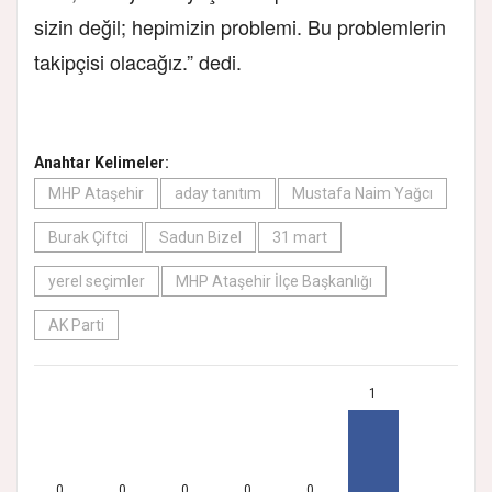
sizin değil; hepimizin problemi. Bu problemlerin
takipçisi olacağız.” dedi.
Anahtar Kelimeler:
MHP Ataşehir
aday tanıtım
Mustafa Naim Yağcı
Burak Çiftci
Sadun Bizel
31 mart
yerel seçimler
MHP Ataşehir İlçe Başkanlığı
AK Parti
1
0
0
0
0
0