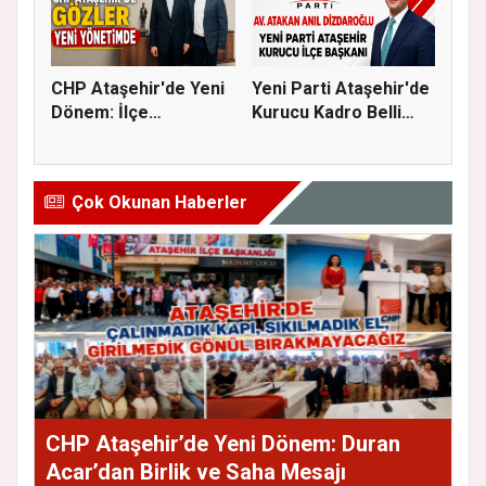
CHP Ataşehir'de Yeni
Yeni Parti Ataşehir'de
Dönem: İlçe
Kurucu Kadro Belli
Başkanlığına...
Old...
Çok Okunan Haberler
CHP Ataşehir’de Yeni Dönem: Duran
Acar’dan Birlik ve Saha Mesajı