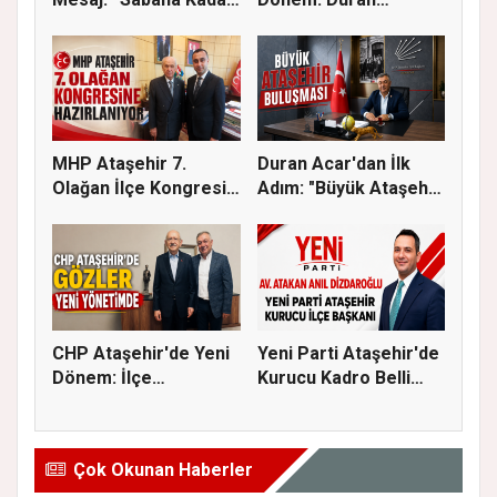
Ataşehir...
Acar’dan Bi...
MHP Ataşehir 7.
Duran Acar'dan İlk
Olağan İlçe Kongresi
Adım: "Büyük Ataşehir
İçin Ger...
Bulu...
CHP Ataşehir'de Yeni
Yeni Parti Ataşehir'de
Dönem: İlçe
Kurucu Kadro Belli
Başkanlığına...
Old...
Çok Okunan Haberler