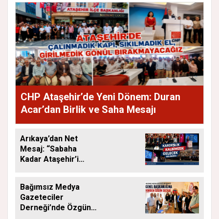
CHP Ataşehir’de Yeni Dönem: Duran
Acar’dan Birlik ve Saha Mesajı
Arıkaya’dan Net
Mesaj: “Sabaha
Kadar Ataşehir’i
Düşüneceğiz”
Bağımsız Medya
Gazeteciler
Derneği’nde Özgün
Yeniden Başkan