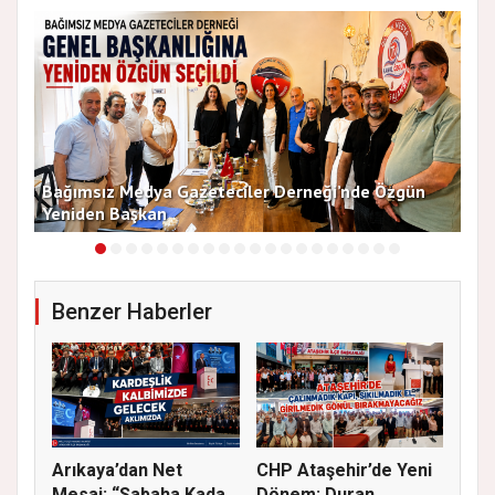
13
Bağımsız Medya Gazeteciler Derneği’nde Özgün
Arı
Yeniden Başkan
Dü
Benzer Haberler
Arıkaya’dan Net
CHP Ataşehir’de Yeni
Mesaj: “Sabaha Kadar
Dönem: Duran