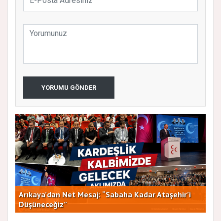
YORUMU GÖNDER
Arıkaya’dan Net Mesaj: “Sabaha Kadar Ataşehir’i
CHP
Düşüneceğiz”
ve 