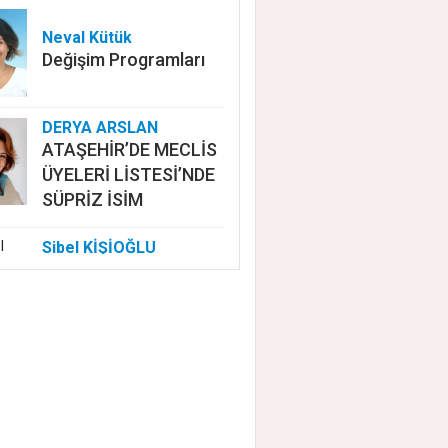
Neval Kütük
Değişim Programları
DERYA ARSLAN
ATAŞEHİR’DE MECLİS
ÜYELERİ LİSTESİ’NDE
SÜPRİZ İSİM
Sibel KİŞİOĞLU
EUROVISION'DA
NELER OLUYOR?