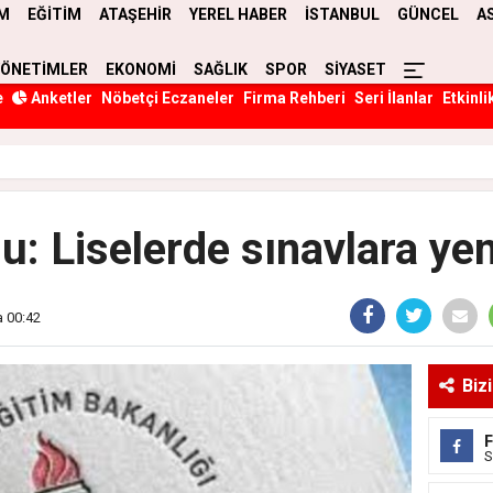
M
EĞİTİM
ATAŞEHİR
YEREL HABER
İSTANBUL
GÜNCEL
A
YÖNETİMLER
EKONOMİ
SAĞLIK
SPOR
SİYASET
e
Anketler
Nöbetçi Eczaneler
Firma Rehberi
Seri İlanlar
Etkinli
: Liselerde sınavlara ye
a 00:42
Biz
S