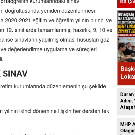
 ortaöğretim kurumlarındaki sınav
Ço
leri doğrultusunda yeniden düzenlenmesi
a 2020-2021 eğitim ve öğretim yılının birinci ve
rın 12. sınıflarda tamamlanmış; hazırlık, 9, 10 ve
nda ise sınavların yapılmış olması hususları göz
ve değerlendirme uygulama ve süreçleri
i.
Başka
 SINAV
Lokan
Bir A
ğretim kurumlarında düzenlemenin şu şekilde
Duran 
Adım: 
Ataşeh
yılının ikinci dönemine ilişkin her dersten tek
MHP At
Olağan