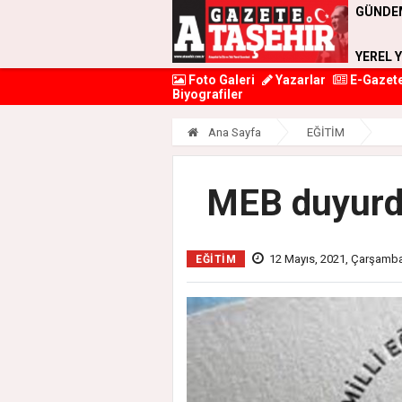
GÜNDE
YEREL 
Foto Galeri
Yazarlar
E-Gazet
Biyografiler
Ana Sayfa
EĞİTİM
MEB duyurdu
12 Mayıs, 2021, Çarşamb
EĞİTİM