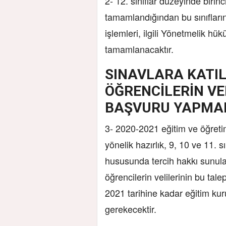
2- 12. sınıflar düzeyinde birinc
tamamlandığından bu sınıfların
işlemleri, ilgili Yönetmelik hü
tamamlanacaktır.
SINAVLARA KATI
ÖĞRENCİLERİN VE
BAŞVURU YAPMA
3- 2020-2021 eğitim ve öğretim
yönelik hazırlık, 9, 10 ve 11. s
hususunda tercih hakkı sunula
öğrencilerin velilerinin bu tal
2021 tarihine kadar eğitim k
gerekecektir.