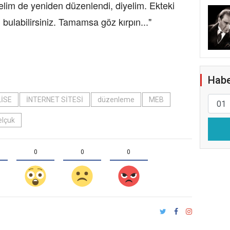
elim de yeniden düzenlendi, diyelim. Ekteki
 bulabilirsiniz. Tamamsa göz kırpın..."
Habe
LİSE
İNTERNET SİTESİ
düzenleme
MEB
elçuk
0
0
0