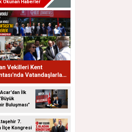
k Okunan Haberler
n Vekilleri Kent
tası'nda Vatandaşlarla
raya Geldi
Acar'dan İlk
"Büyük
ir Buluşması"
aşehir 7.
 İlçe Kongresi