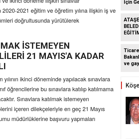
i ve ikinci döneme ilişkin sınavlar
İçin G
Başlad
 2020-2021 eğitim ve öğretim yılına ilişkin iş ve
kümleri doğrultusunda yürütülerek
ATAŞE
BELED
EĞİTİ
DESTE
LMAK İSTEMEYEN
DÖNE
Ticare
SÜRÜ
LİLERİ 21 MAYIS'A KADAR
Bakanl
ve ga
LI
kararı:
atlaya
 yılının ikinci döneminde yapılacak sınavlara
yapam
Köşe
ınıf öğrencilerine bu sınavlara katılıp katılmama
caktır. Sınavlara katılmak istemeyen
eplerini içeren dilekçeleriyle en geç 21 Mayıs
urumu müdürlüklerine başvuru yapmaları