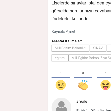
Liselerde sınavlar iptal demey
görselde sorularınızın cevabını
ifadelerini kullandı.
Mynet
Kaynak:
Anahtar Kelimeler:
Milli Eğitim Bakanlığı
SINAV
eğitim
Milli Eğitim Bakanı Ziya S
0
0
0
ADMIN
Editörün Diğer Yazıları