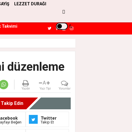
SAYİŞ
LEZZET DURAĞI
k Takvimi
ni düzenleme
A
Yazdır
Yazı Tipi
Yorumlar
i Takip Edin
Facebook
Twitter
ayfayı Beğen
Takip Et