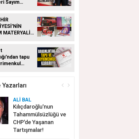
eri Sayım
ı
HİR
İYESİ’NİN
M MATERYALİ
Ğİ YENİ
MDE DE
t
YOR
ığı'ndan tapu
yrimenkul
 Bu kritik adımı
n satış
ayacak
 Yazarları
ALİ BAL
Kılıçdaroğlu'nun
Tahammülsüzlüğü ve
CHP'de Yaşanan
Tartışmalar!