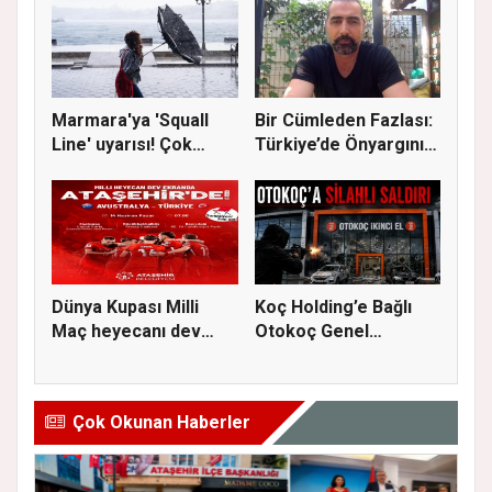
Marmara'ya 'Squall
Bir Cümleden Fazlası:
Line' uyarısı! Çok
Türkiye’de Önyargının
kuvvetl...
S...
Dünya Kupası Milli
Koç Holding’e Bağlı
Maç heyecanı dev
Otokoç Genel
ekranda A...
Müdürlüğü He...
Çok Okunan Haberler