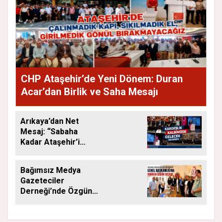
CHP Ataşehir’de Yeni Dönem: Duran
Acar’dan Birlik ve Saha Mesajı
Arıkaya’dan Net
Mesaj: “Sabaha
Kadar Ataşehir’i
Düşüneceğiz”
Bağımsız Medya
Gazeteciler
Derneği’nde Özgün
Yeniden Başkan