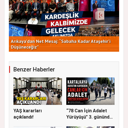
Arıkaya’dan Net Mesaj: “Sabaha Kadar Ataşehir’i
CHP
Düşüneceğiz”
ve 
Benzer Haberler
YAŞ kararları
“78 Can İçin Adalet
açıklandı!
Yürüyüşü" 3. gününde
Gere...