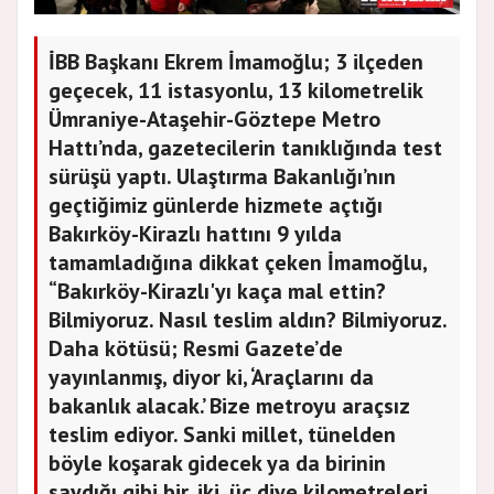
İBB Başkanı Ekrem İmamoğlu; 3 ilçeden
geçecek, 11 istasyonlu, 13 kilometrelik
Ümraniye-Ataşehir-Göztepe Metro
Hattı’nda, gazetecilerin tanıklığında test
sürüşü yaptı. Ulaştırma Bakanlığı’nın
geçtiğimiz günlerde hizmete açtığı
Bakırköy-Kirazlı hattını 9 yılda
tamamladığına dikkat çeken İmamoğlu,
“Bakırköy-Kirazlı'yı kaça mal ettin?
Bilmiyoruz. Nasıl teslim aldın? Bilmiyoruz.
Daha kötüsü; Resmi Gazete’de
yayınlanmış, diyor ki, ‘Araçlarını da
bakanlık alacak.’ Bize metroyu araçsız
teslim ediyor. Sanki millet, tünelden
böyle koşarak gidecek ya da birinin
saydığı gibi bir, iki, üç diye kilometreleri