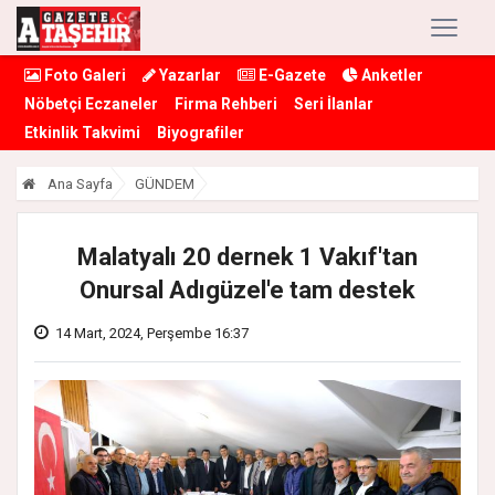
Foto Galeri
Yazarlar
E-Gazete
Anketler
Nöbetçi Eczaneler
Firma Rehberi
Seri İlanlar
Etkinlik Takvimi
Biyografiler
Ana Sayfa
GÜNDEM
Malatyalı 20 dernek 1 Vakıf'tan
Onursal Adıgüzel'e tam destek
14 Mart, 2024, Perşembe 16:37