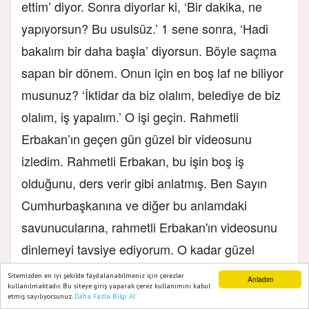
ettim’ diyor. Sonra diyorlar ki, ‘Bir dakika, ne
yapıyorsun? Bu usulsüz.’ 1 sene sonra, ‘Hadi
bakalım bir daha başla’ diyorsun. Böyle saçma
sapan bir dönem. Onun için en boş laf ne biliyor
musunuz? ‘İktidar da biz olalım, belediye de biz
olalım, iş yapalım.’ O işi geçin. Rahmetli
Erbakan’ın geçen gün güzel bir videosunu
izledim. Rahmetli Erbakan, bu işin boş iş
olduğunu, ders verir gibi anlatmış. Ben Sayın
Cumhurbaşkanına ve diğer bu anlamdaki
savunucularına, rahmetli Erbakan'ın videosunu
dinlemeyi tavsiye ediyorum. O kadar güzel
anlatmış ki, böyle bir şeyin olmadığını, tam aksi
Sitemizden en iyi şekilde faydalanabilmeniz için çerezler
Anladım
kullanılmaktadır. Bu siteye giriş yaparak çerez kullanımını kabul
bir motivasyonun daha iyi olduğunu… Her
etmiş sayılıyorsunuz.
Daha Fazla Bilgi Al
Ana Sayfa
Web TV
Foto Galeri
Yazarlar