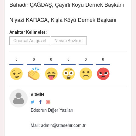
Bahadır ÇAĞDAŞ, Çayırlı Köyü Dernek Başkanı
Niyazi KARACA, Kışla Köyü Dernek Başkanı
Anahtar Kelimeler:
Onursal Adıgüzel
Necati Bozkurt
0
0
0
0
0
0
ADMIN
Editörün Diğer Yazıları
Mail:
admin@atasehir.com.tr