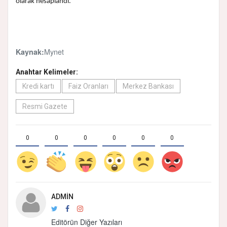
olarak hesaplandı.
Mynet
Kaynak:
Anahtar Kelimeler:
Kredi kartı
Faiz Oranları
Merkez Bankası
Resmi Gazete
0
0
0
0
0
0
ADMIN
Editörün Diğer Yazıları