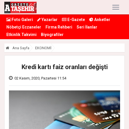
Foto Galeri
Yazarlar
E-Gazete
Anketler
Nöbetçi Eczaneler
Firma Rehberi
Seri İlanlar
Etkinlik Takvimi
Biyografiler
Ana Sayfa
EKONOMİ
Kredi kartı faiz oranları değişti
02 Kasım, 2020, Pazartesi 11:54