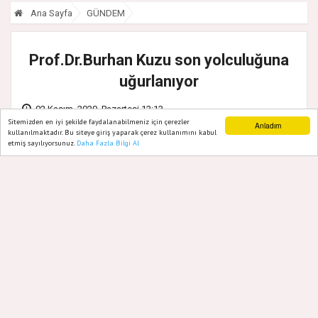
Ana Sayfa
GÜNDEM
Prof.Dr.Burhan Kuzu son yolculuğuna
uğurlanıyor
02 Kasım, 2020, Pazartesi 12:13
Sitemizden en iyi şekilde faydalanabilmeniz için çerezler
Anladım
kullanılmaktadır. Bu siteye giriş yaparak çerez kullanımını kabul
etmiş sayılıyorsunuz.
Daha Fazla Bilgi Al
Ana Sayfa
Web TV
Foto Galeri
Yazarlar