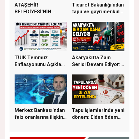
ATAŞEHİR
Ticaret Bakanlığı'ndan
BELEDİYESİ’NİN
tapu ve gayrimenkul
EĞİTİM MATERYALİ
ka...
DEST...
TÜİK Temmuz
Akaryakıtta Zam
Enflasyonunu Açıkladı:
Serisi Devam Ediyor:
Aylık Artı...
Bu Kez S...
Merkez Bankası'ndan
Tapu işlemlerinde yeni
faiz oranlarına ilişkin
dönem: Elden ödeme
a...
ve...