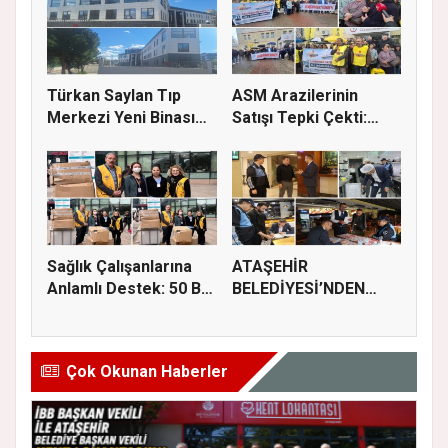
Türkan Saylan Tıp
ASM Arazilerinin
Merkezi Yeni Binası
Satışı Tepki Çekti:
İçin İz...
“Sağlık...
Sağlık Çalışanlarına
ATAŞEHİR
Anlamlı Destek: 50 Bin
BELEDİYESİ’NDEN
M...
GIDA GÜVENLİĞİ
İÇİN...
Çok Okunan Haberler