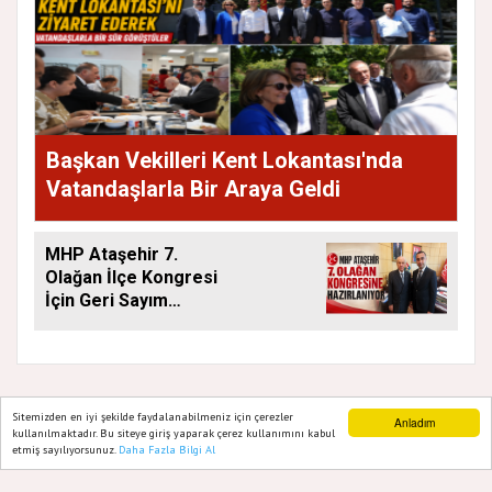
Başkan Vekilleri Kent Lokantası'nda
Vatandaşlarla Bir Araya Geldi
MHP Ataşehir 7.
Olağan İlçe Kongresi
İçin Geri Sayım
Başladı
Sitemizden en iyi şekilde faydalanabilmeniz için çerezler
Anladım
kullanılmaktadır. Bu siteye giriş yaparak çerez kullanımını kabul
GAZETE ATAŞEHIR 2020
etmiş sayılıyorsunuz.
Daha Fazla Bilgi Al
Ana Sayfa
Web TV
Foto Galeri
Yazarlar
Yazılım |
Onemsoft