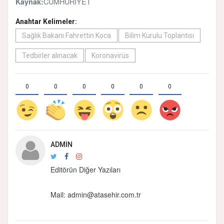
CUMHURİYET
Kaynak:
Anahtar Kelimeler:
Sağlık Bakanı Fahrettin Koca
Bilim Kurulu Toplantısı
Tedbirler alınacak
Koronavirüs
0
0
0
0
0
0
ADMIN
Editörün Diğer Yazıları
Mail: admin@atasehir.com.tr