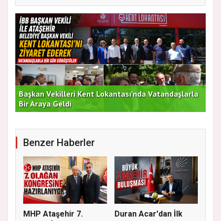
Başkan Vekilleri Kent Lokantası'nda Vatandaşlarla
Dur
Bir Araya Geldi
Bu
Benzer Haberler
MHP Ataşehir 7.
Duran Acar'dan İlk