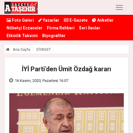
Foto Galeri
Yazarlar
E-Gazete
Anketler
Nöbetçi Eczaneler
Firma Rehberi
Seri İlanlar
Etkinlik Takvimi
Biyografiler
Ana Sayfa
SİYASET
İYİ Parti’den Ümit Özdağ kararı
16 Kasım, 2020, Pazartesi 16:07