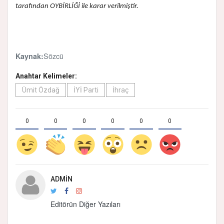
tarafından OYBİRLİĞİ ile karar verilmiştir.
Sözcü
Kaynak:
Anahtar Kelimeler:
Ümit Özdağ
İYİ Parti
İhraç
0
0
0
0
0
0
ADMIN
Editörün Diğer Yazıları