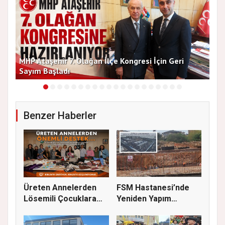
MHP Ataşehir 7. Olağan İlçe Kongresi İçin Geri
Baş
Sayım Başladı
Bir
Benzer Haberler
Üreten Annelerden
FSM Hastanesi’nde
Lösemili Çocuklara
Yeniden Yapım
Destek
Çalışmaları S...