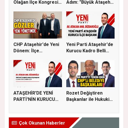
Olağan İlçe Kongresi
Adım: "Büyük Ataşehir
İçin Ger...
Bulu...
CHP Ataşehir'de Yeni
Yeni Parti Ataşehir'de
Dönem: İlçe
Kurucu Kadro Belli
Başkanlığına...
Old...
ATAŞEHİR'DE YENİ
Rozet Değiştiren
PARTİ'NİN KURUCU
Başkanlar ile Hukuki
İLÇE BAŞKAN...
Süreci...
Çok Okunan Haberler