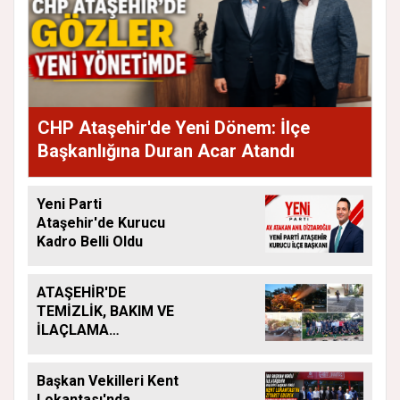
CHP Ataşehir'de Yeni Dönem: İlçe
Başkanlığına Duran Acar Atandı
Yeni Parti
Ataşehir'de Kurucu
Kadro Belli Oldu
ATAŞEHİR'DE
TEMİZLİK, BAKIM VE
İLAÇLAMA
ÇALIŞMALARI
ARALIKSIZ SÜRÜYOR
Başkan Vekilleri Kent
Lokantası'nda