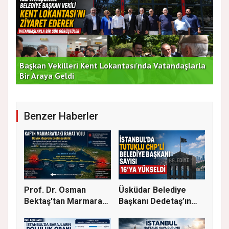
rla
Duran Acar'dan İlk Adım: "Büyük Ataşehir
AT
Buluşması"
DE
Benzer Haberler
Prof. Dr. Osman
Üsküdar Belediye
Bektaş'tan Marmara
Başkanı Dedetaş’ın
için kriti...
Tutuklanm...