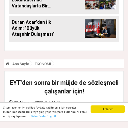
Vatandaşlarla Bir
Araya Geldi
Duran Acar'dan İlk
Adım: "Büyük
Ataşehir Buluşması"
Ana Sayfa
EKONOMİ
EYT’den sonra bir müjde de sözleşmeli
çalışanlar için!
23 Ağustos, 2022, Salı 11:50
Sitemizden en iyi şekilde faydalanabilmeniz için çerezler
Anladım
kullanılmaktadır. Bu siteye giriş yaparak çerez kullanımını kabul
etmiş sayılıyorsunuz.
Daha Fazla Bilgi Al
Ana Sayfa
Web TV
Foto Galeri
Yazarlar