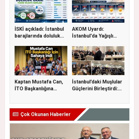
İSKİ açıkladı: İstanbul
AKOM Uyardı:
barajlarında doluluk...
İstanbul'da Yağışlı
Hava Geri Dö...
Kaptan Mustafa Can,
İstanbul’daki Muşlular
İTO Başkanlığına
Güçlerini Birleştirdi:...
Adaylığı...
Çok Okunan Haberler