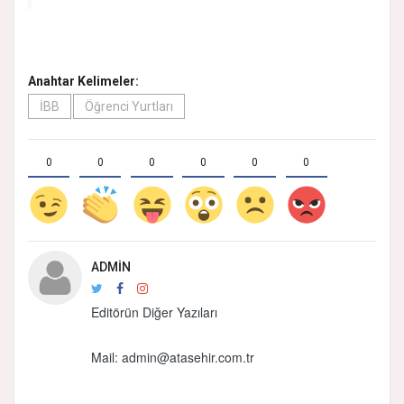
Anahtar Kelimeler:
İBB
Öğrenci Yurtları
0
0
0
0
0
0
ADMIN
Editörün Diğer Yazıları
Mail:
admin@atasehir.com.tr