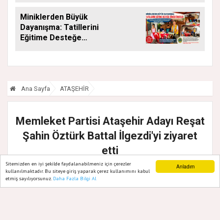
Miniklerden Büyük
Dayanışma: Tatillerini
Eğitime Desteğe
Dönüştürdüler
Ana Sayfa
ATAŞEHİR
Memleket Partisi Ataşehir Adayı Reşat
Şahin Öztürk Battal İlgezdi'yi ziyaret
etti
Sitemizden en iyi şekilde faydalanabilmeniz için çerezler
Anladım
12 Şubat, 2024, Pazartesi 15:25
kullanılmaktadır. Bu siteye giriş yaparak çerez kullanımını kabul
etmiş sayılıyorsunuz.
Daha Fazla Bilgi Al
Ana Sayfa
Web TV
Foto Galeri
Yazarlar