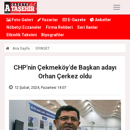
Foto Galeri
Yazarlar
E-Gazete
Anketler
Nöbetçi Eczaneler
Firma Rehberi
Seri İlanlar
Etkinlik Takvimi
Biyografiler
Ana Sayfa
SİYASET
CHP'nin Çekmeköy’de Başkan adayı
Orhan Çerkez oldu
12 Şubat, 2024, Pazartesi 14:07