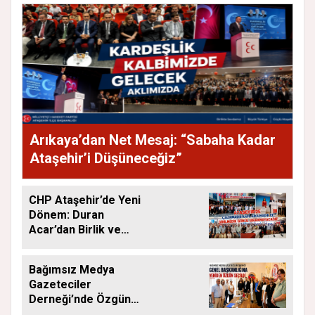
Arıkaya’dan Net Mesaj: “Sabaha Kadar
Ataşehir’i Düşüneceğiz”
CHP Ataşehir’de Yeni
Dönem: Duran
Acar’dan Birlik ve
Saha Mesajı
Bağımsız Medya
Gazeteciler
Derneği’nde Özgün
Yeniden Başkan