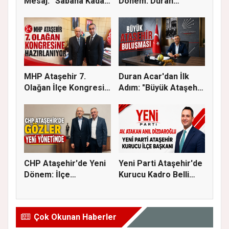
Mesaj: “Sabaha Kadar
Dönem: Duran
Ataşehir...
Acar’dan Bi...
MHP Ataşehir 7.
Duran Acar'dan İlk
Olağan İlçe Kongresi
Adım: "Büyük Ataşehir
İçin Ger...
Bulu...
CHP Ataşehir'de Yeni
Yeni Parti Ataşehir'de
Dönem: İlçe
Kurucu Kadro Belli
Başkanlığına...
Old...
Çok Okunan Haberler