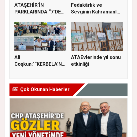
ATAŞEHİR’İN
Fedakârlık ve
PARKLARINDA “7’DEN
Sevginin Kahramanları
70’E SİNEMA KE...
Olan Baba...
Ali
ATAEvlerinde yıl sonu
Coşkun;"“KERBELA’NIN
etkinliği
YASI, ADALETİN VE
HA...
Çok Okunan Haberler