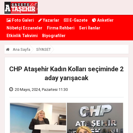
Foto Galeri
Yazarlar
E-Gazete
Anketler
Nöbetçi Eczaneler
Firma Rehberi
Seri İlanlar
Etkinlik Takvimi
Biyografiler
Ana Sayfa
SİYASET
CHP Ataşehir Kadın Kolları seçiminde 2
aday yarışacak
20 Mayıs, 2024, Pazartesi 11:30