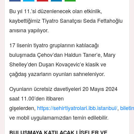
Bu yıl 11.’si düzenlenecek olan etkinlik,
kaybettiğimiz Tiyatro Sanatçısı Seda Fettahoğlu
anısına yapılıyor.
17 lisenin tiyatro gruplarının katılacağı
buluşmada Çehov’dan Haldun Taner’e, Mary
Shelley’den Duşan Kovaçevic’e klasik ve
çağdaş yazarların oyunları sahneleniyor.
Oyunların ücretsiz davetiyeleri 20 Mayıs 2024
saat 11.00’den itibaren
gişelerden,
https://sehirtiyatrolari.ibb.istanbul/
,
bileti
ve mobil uygulamamızdan temin edilebilir.
BULUŞMAYA KATILACAK LİSELER VE