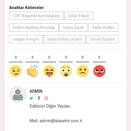
Anahtar Kelimeler:
CHP Ataşehir ilçe Başkanı
Celal Yalçın
Didem Kadriye Bozdağ
Hülya Çiçek
Kadın Kolları
olağan kongre
kadın kolları seçimi
Seval Düzenli
0
0
0
0
0
0
ADMIN
Editörün Diğer Yazıları
Mail:
admin@atasehir.com.tr