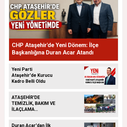
CHP Ataşehir'de Yeni Dönem: İlçe
Başkanlığına Duran Acar Atandı
Yeni Parti
Ataşehir'de Kurucu
Kadro Belli Oldu
ATAŞEHİR'DE
TEMİZLİK, BAKIM VE
İLAÇLAMA
ÇALIŞMALARI
ARALIKSIZ SÜRÜYOR
Duran Acar'dan İlk