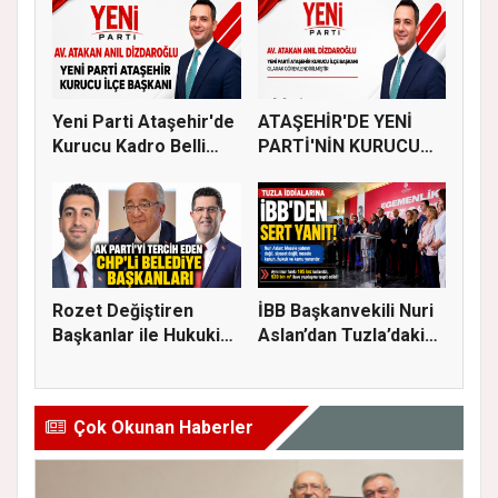
Yeni Parti Ataşehir'de
ATAŞEHİR'DE YENİ
Kurucu Kadro Belli
PARTİ'NİN KURUCU
Old...
İLÇE BAŞKAN...
Rozet Değiştiren
İBB Başkanvekili Nuri
Başkanlar ile Hukuki
Aslan’dan Tuzla’daki
Süreci...
em...
Çok Okunan Haberler