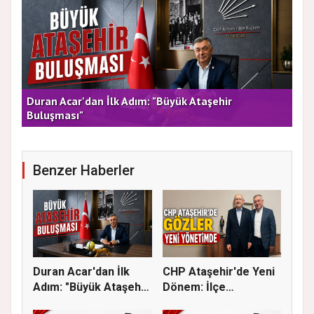
rla
Duran Acar'dan İlk Adım: "Büyük Ataşehir
AT
Buluşması"
DE
Benzer Haberler
Duran Acar'dan İlk
CHP Ataşehir'de Yeni
Adım: "Büyük Ataşehir
Dönem: İlçe
Bulu...
Başkanlığına...