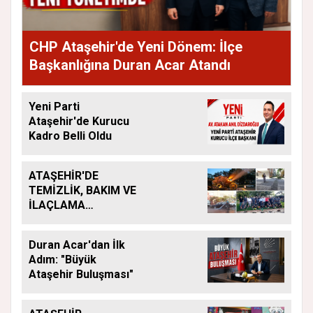
CHP Ataşehir'de Yeni Dönem: İlçe
Başkanlığına Duran Acar Atandı
Yeni Parti
Ataşehir'de Kurucu
Kadro Belli Oldu
ATAŞEHİR'DE
TEMİZLİK, BAKIM VE
İLAÇLAMA
ÇALIŞMALARI
ARALIKSIZ SÜRÜYOR
Duran Acar'dan İlk
Adım: "Büyük
Ataşehir Buluşması"