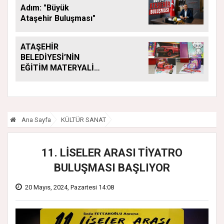
Adım: "Büyük
Ataşehir Buluşması"
ATAŞEHİR
BELEDİYESİ’NİN
EĞİTİM MATERYALİ
DESTEĞİ YENİ
DÖNEMDE DE
SÜRÜYOR
Ana Sayfa
KÜLTÜR SANAT
11. LİSELER ARASI TİYATRO
BULUŞMASI BAŞLIYOR
20 Mayıs, 2024, Pazartesi 14:08