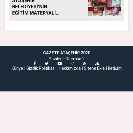
ATAŞEHİR
BELEDİYESİ’NİN
EĞİTİM MATERYALİ
DESTEĞİ YENİ
DÖNEMDE DE
SÜRÜYOR
GAZETE ATAŞEHIR 2020
Yazılım |
Onemsoft
Künye
Gizlilik Politikası
Hakkımızda
Sitene Ekle
İletişim