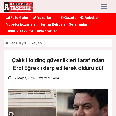
Foto Galeri
Yazarlar
E-Gazete
Anketler
Nöbetçi Eczaneler
Firma Rehberi
Seri İlanlar
Etkinlik Takvimi
Biyografiler
Ana Sayfa
YAŞAM
Çalık Holding güvenlikleri tarafından
Erol Eğrek’i darp edilerek öldürüldü!
12 Mayıs, 2025, Pazartesi 14:34