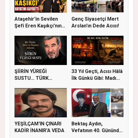
Ataşehir'in Sevilen
Genç Siyasetçi Mert
Şefi Eren Kaşıkçı'nın
Arslan'ın Dede Acısı!
Vef...
ŞİİRİN YÜREĞİ
33 Yıl Geçti, Acısı Hâlâ
SUSTU… TÜRK
İlk Günkü Gibi: Madı...
EDEBİYATI AHMET
TEL...
YEŞİLÇAM'IN ÇINARI
Bektaş Aydın,
KADİR İNANIR'A VEDA
Vefatının 40. Gününde
Dualarla...