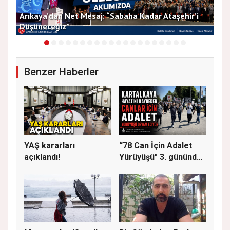
Arıkaya’dan Net Mesaj: “Sabaha Kadar Ataşehir’i
CHP
Düşüneceğiz”
ve 
Benzer Haberler
YAŞ kararları
“78 Can İçin Adalet
açıklandı!
Yürüyüşü" 3. gününde
Gere...