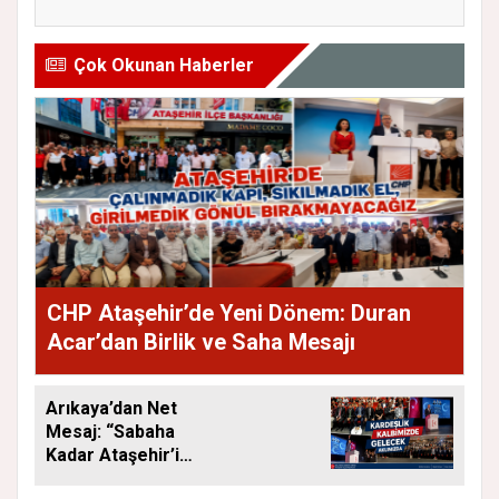
Çok Okunan Haberler
CHP Ataşehir’de Yeni Dönem: Duran
Acar’dan Birlik ve Saha Mesajı
Arıkaya’dan Net
Mesaj: “Sabaha
Kadar Ataşehir’i
Düşüneceğiz”