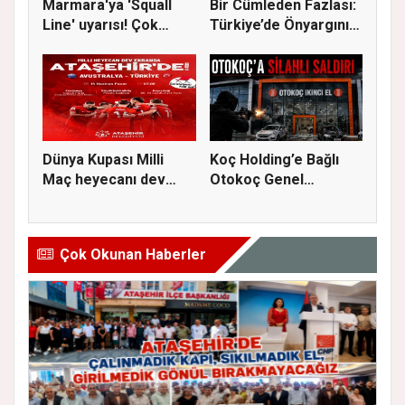
Marmara'ya 'Squall
Bir Cümleden Fazlası:
Line' uyarısı! Çok
Türkiye’de Önyargının
kuvvetl...
S...
Dünya Kupası Milli
Koç Holding’e Bağlı
Maç heyecanı dev
Otokoç Genel
ekranda A...
Müdürlüğü He...
Çok Okunan Haberler