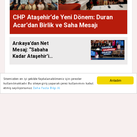
CHP Ataşehir’de Yeni Dönem: Duran
Acar’dan Birlik ve Saha Mesajı
Arıkaya’dan Net
Mesaj: “Sabaha
Kadar Ataşehir’i
Düşüneceğiz”
Sitemizden en iyi şekilde faydalanabilmeniz için çerezler
Anladım
kullanılmaktadır. Bu siteye giriş yaparak çerez kullanımını kabul
etmiş sayılıyorsunuz.
Daha Fazla Bilgi Al
Ana Sayfa
Web TV
Foto Galeri
Yazarlar
GAZETE ATAŞEHIR 2020
Yazılım |
Onemsoft
Künye
Gizlilik Politikası
Hakkımızda
Sitene Ekle
İletişim