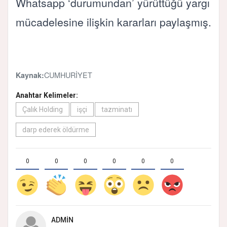
Whatsapp ‘durumundan’ yürüttüğü yargı
mücadelesine ilişkin kararları paylaşmış.
CUMHURİYET
Kaynak:
Anahtar Kelimeler:
Çalık Holding
işçi
tazminatı
darp ederek öldürme
0
0
0
0
0
0
ADMIN