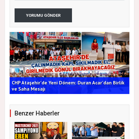
YORUMU GÖNDER
i
CHP Ataşehir’de Yeni Dönem: Duran Acar’dan Birlik
MHP
ve Saha Mesajı
Say
Benzer Haberler